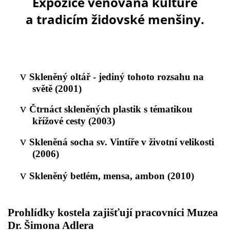
Expozice věnovaná kultuře
a tradicím židovské menšiny.
v
Skleněný oltář - jediný tohoto rozsahu na
světě (2001)
v
Čtrnáct skleněných plastik s tématikou
křížové cesty (2003)
v
Skleněná socha sv. Vintíře v životní velikosti
(2006)
v
Skleněný betlém, mensa, ambon (2010)
Prohlídky kostela zajišťují pracovníci Muzea
Dr. Šimona Adlera