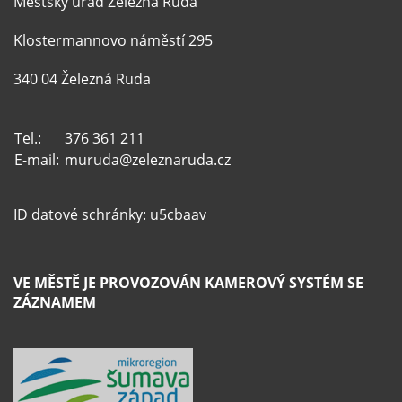
Městský úřad Železná Ruda
Klostermannovo náměstí 295
340 04 Železná Ruda
Tel.:
376 361 211
E-mail:
muruda@zeleznaruda.cz
ID datové schránky: u5cbaav
VE MĚSTĚ JE PROVOZOVÁN KAMEROVÝ SYSTÉM SE
ZÁZNAMEM