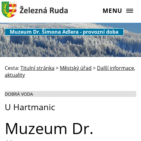
MENU
Muzeum Dr. Šimona Adlera - provozní doba
Cesta:
Titulní stránka
>
Městský úřad
>
Další informace,
aktuality
DOBRÁ VODA
U Hartmanic
Muzeum Dr.