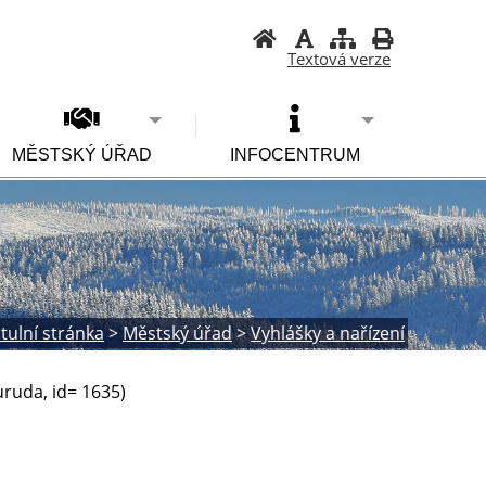
Textová verze
MĚSTSKÝ ÚŘAD
INFOCENTRUM
itulní stránka
>
Městský úřad
>
Vyhlášky a nařízení
ruda, id= 1635)