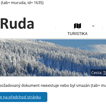
(tab= muruda, id= 1635)
TURISTIKA
Cesta:
T
požadovaný dokument neexistuje nebo byl smazán (tab= mu
t na předchozí stránku