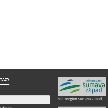
TAZY
Mikroregion Šumava Západ