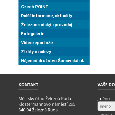
Czech POINT
Další informace, aktuality
Železnorudský zpravodaj
Fotogalerie
Videoreportáže
Ztráty a nálezy
Nájemní družstvo Šumavská ul.
KONTAKT
VAŠE DO
Městský úřad Železná Ruda
Jméno
Klostermannovo náměstí 295
340 04 Železná Ruda