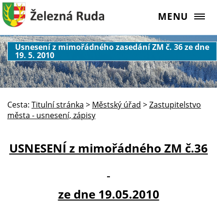
MENU
Usnesení z mimořádného zasedání ZM č. 36 ze dne
19. 5. 2010
Cesta:
Titulní stránka
>
Městský úřad
>
Zastupitelstvo
města - usnesení, zápisy
USNESENÍ z mimořádného ZM č.36
ze dne 19.05.2010