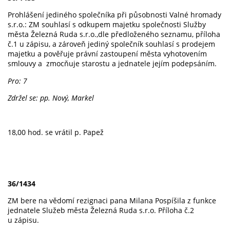
Prohlášení jediného společníka při působnosti Valné hromady
s.r.o.: ZM souhlasí s odkupem majetku společnosti Služby
města Železná Ruda s.r.o.,dle předloženého seznamu, příloha
č.1 u zápisu, a zároveň jediný společník souhlasí s prodejem
majetku a pověřuje právní zastoupení města vyhotovením
smlouvy a zmocňuje starostu a jednatele jejím podepsáním.
Pro: 7
Zdržel se: pp. Nový, Markel
18,00 hod. se vrátil p. Papež
36/1434
ZM bere na vědomí rezignaci pana Milana Pospíšila z funkce
jednatele Služeb města Železná Ruda s.r.o. Příloha č.2
u zápisu.