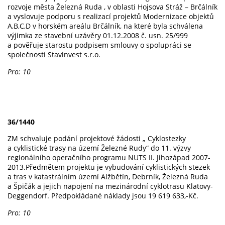
rozvoje města Železná Ruda , v oblasti Hojsova Stráž – Brčálník
a vyslovuje podporu s realizací projektů Modernizace objektů
A,B,C,D v horském areálu Brčálník, na které byla schválena
výjimka ze stavební uzávěry 01.12.2008 č. usn. 25/999
a pověřuje starostu podpisem smlouvy o spolupráci se
společností Stavinvest s.r.o.
Pro: 10
36/1440
ZM schvaluje podání projektové žádosti „ Cyklostezky
a cyklistické trasy na území Železné Rudy“ do 11. výzvy
regionálního operačního programu NUTS II. Jihozápad 2007-
2013.Předmětem projektu je vybudování cyklistických stezek
a tras v katastrálním území Alžbětín, Debrník, Železná Ruda
a Špičák a jejich napojení na mezinárodní cyklotrasu Klatovy-
Deggendorf. Předpokládané náklady jsou 19 619 633,-Kč.
Pro: 10