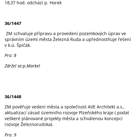
18,37 hod. odchází p. Horek
36/1447
ZM schvaluje přípravu a provedení pozemkových úprav ve
správním území města Železná Ruda a upřednostňuje řešení
v k.ú. Špičák.
Pro: 8
Zdržel se:p.Markel
36/1448
ZM pověřuje vedení města a společnost AVE Architekt a.s.,
aktualizací zásad územního rozvoje Plzeňského kraje ( podat
veškeré plánované projekty města a schválenou koncepci
rozvoje Železnorudska).
Pro: 9