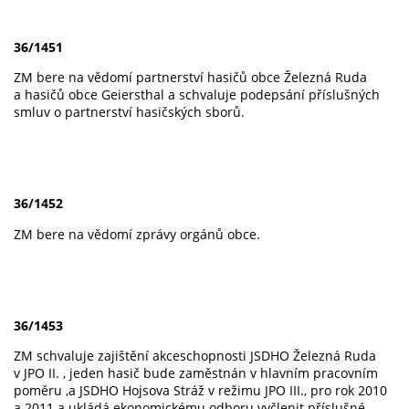
36/1451
ZM bere na vědomí partnerství hasičů obce Železná Ruda
a hasičů obce Geiersthal a schvaluje podepsání příslušných
smluv o partnerství hasičských sborů.
36/1452
ZM bere na vědomí zprávy orgánů obce.
36/1453
ZM schvaluje zajištění akceschopnosti JSDHO Železná Ruda
v JPO II. , jeden hasič bude zaměstnán v hlavním pracovním
poměru ,a JSDHO Hojsova Stráž v režimu JPO III., pro rok 2010
a 2011 a ukládá ekonomickému odboru vyčlenit příslušné