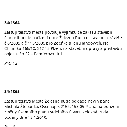
34/1364
Zastupitelstvo města povoluje výjimku ze zákazu stavební
činnosti podle nařízení obce Železná Ruda o stavební uzávěře
č.6/2005 a č.115/2006 pro Zdeňka a Janu Jandových, Na
Chlumku 166/10, 312 15 Plzeň, na stavební úpravy a přístavbu
objektu čp 62 – Pamferova Huť.
Pro: 12
34/1365
Zastupitelstvo Města Železná Ruda odkládá návrh pana
Michala Štěpánka, Ovčí hájek 2154, 155 05 Praha na pořízení
změny územního plánu sídelního útvaru Železná Ruda
podaný dne 15.1.2010.
Pro: 8