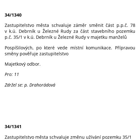
34/1340
Zastupitelstvo města schvaluje záměr směnit část p.p.č. 78
v k.ú. Debrník u Železné Rudy za část stavebního pozemku
p.č. 35/1 v k.ú. Debrník u Železné Rudy v majetku manželů
Pospíšilových, po které vede místní komunikace. Přípravou
směny pověřuje zastupitelstvo
Majetkový odbor.
Pro: 11
Zdržel se: p. Drahorádová
34/1341
Zastupitelstvo města schvaluje změnu užívání pozemku 35/1