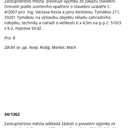
Zastupitelstvo města povoluje výjimku ze zákazu stavební
činnosti podle územního opatření o stavební uzávěře č.
4/2007 pro Ing. Václava Kesla a Janu Keslovou, Tymákov 211,
33201 Tymákov, na výstavbu objektu skladu zahradního
nábytku, techniky a nářadí o velikosti 6 x 4,5m na p.p.č. 510/3
v k.ú. Hojsova Stráž.
Pro: 8
Zdržel se: pp. Nový, Rodig, Markel, Mach
34/1362
Zastupitelstvo města odkládá žádost o povolení výjimky ze