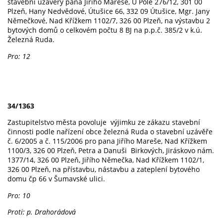
stavební uzávěry pana Jiřího Mareše, U Pole 276/12, 301 00
Plzeň, Hany Nedvědové, Útušice 66, 332 09 Útušice, Mgr. Jany
Němečkové, Nad Křížkem 1102/7, 326 00 Plzeň, na výstavbu 2
bytových domů o celkovém počtu 8 BJ na p.p.č. 385/2 v k.ú.
Železná Ruda.
Pro: 12
34/1363
Zastupitelstvo města povoluje výjimku ze zákazu stavební
činnosti podle nařízení obce železná Ruda o stavební uzávěře
č. 6/2005 a č. 115/2006 pro pana Jiřího Mareše, Nad Křížkem
1100/3, 326 00 Plzeň, Petra a Danuši Birkových, Jiráskovo nám.
1377/14, 326 00 Plzeň, Jiřího Němečka, Nad Křížkem 1102/1,
326 00 Plzeň, na přístavbu, nástavbu a zateplení bytového
domu čp 66 v Šumavské ulici.
Pro: 10
Proti: p. Drahorádová