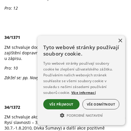
Pro: 12
34/1371
×
Tyto webové stránky používají
ZM schvaluje dodatek ke smlouvě s Plzeňským krajem na
zajištění dopravní obslužnosti ve výši 138 000,-Kč. Příloha č. 7
soubory cookie.
u zápisu.
Tyto webové stránky používají soubory
Pro: 10
cookie ke zlepšení uživatelského zážitku.
Používáním našich webových stránek
Zdržel se: pp. Nový, Mach
souhlasíte se všemi soubory cookie v
souladu s našimi zásadami používání
souborů cookie.
Více informací
VŠE PŘIJMOUT
VŠE ODMÍTNOUT
34/1372
PODROBNÉ NASTAVENÍ
ZM schvaluje akce pořádané městem v roce 2010 (Dětský den,
Rysí slavnosti – 3.-6.7.2010, Železnorudské slavnosti –
NEZBYTNĚ NUTNÉ SOUBORY
30.7.-1.8.2010, Dívka Šumavy) a další akce pozitivně