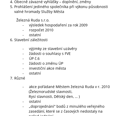
Obecně závazné vyhlášky – doplnění, změny
Prohlášení jediného společníka při výkonu působnosti
valné hromady Služby Města
Železná Ruda s.r.o.
-
výsledek hospodaření za rok 2009
-
rozpočet 2010
-
ostatní
Stavební záležitosti
-
výjimky ze stavební uzávěry
-
žádosti o souhlasy s FVE
-
ÚP č.6
-
žádosti o změnu ÚP
-
investiční akce města
-
ostatní
Různé
-
akce pořádané Městem železná Ruda v r. 2010
(Železnorudské slavnosti,
Rysí slavnosti, Dětský den, … )
-
ostatní
-
„doprojednání“ bodů z minulého veřejného
zasedání, které se z časových nedostaly na