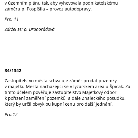
v územním plánu tak, aby vyhovovala podnikatelskému
záměru p. Pospíšila – provoz autodopravy.
Pro: 11
Zdržel se: p. Drahorádová
34/1342
Zastupitelstvo města schvaluje záměr prodat pozemky
v majetku Města nacházející se v lyžařském areálu Špičák. Za
tímto účelem pověřuje zastupitelstvo Majetkový odbor
k pořízení zaměření pozemků a dále Znaleckého posudku,
který by určil obvyklou kupní cenu pro další jednání.
Pro:12