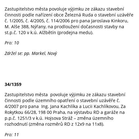
Zastupitelstvo města povoluje výjimku ze zákazu stavební
činnosti podle nařízení obce Železná Ruda o stavební uzávěře
č. 1/2005, č. 4/2005, č. 114/2006 pro pana Jaroslava Kinkoru,
M. Alše 388, Nýřany, na prodloužení dočasnosti stavby na
st.p.č. 120 v k.ú. Alžbětín (prodejna medu).
Pro: 10
Zdržel se: pp. Markel, Nový
34/1359
Zastupitelstvo města povoluje výjimku ze zákazu stavební
činnosti podle územního opatření o stavební uzávěře č.
4/2007 pro pana Ing. Jana Kachlíka a Lucii Kachlíkovou, Za
Rokytkou 66/28, 198 00 Praha, na výstavbu RD a garáže na
p.p.č. 1251/3 v k.ú. Hojsova Stráž – změna územního
rozhodnutí (změna rozměrů RD z 12x9 na 11x8).
Pro: 11