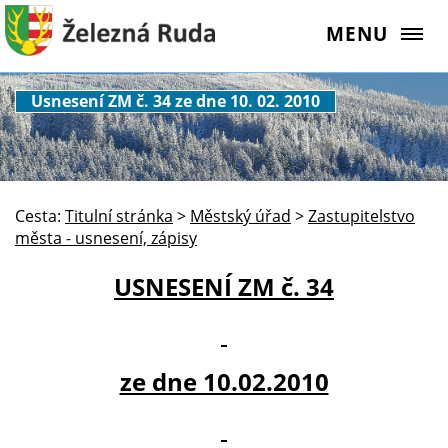
MENU
Usnesení ZM č. 34 ze dne 10. 02. 2010
Cesta:
Titulní stránka
>
Městský úřad
>
Zastupitelstvo
města - usnesení, zápisy
USNESENÍ ZM č. 34
ze dne 10.02.2010