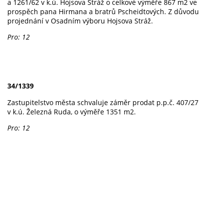
a 1261/62 v k.ú. Hojsova Stráž o celkové výměře 867 m2 ve
prospěch pana Hirmana a bratrů Pscheidtových. Z důvodu
projednání v Osadním výboru Hojsova Stráž.
Pro: 12
34/1339
Zastupitelstvo města schvaluje záměr prodat p.p.č. 407/27
v k.ú. Železná Ruda, o výměře 1351 m2.
Pro: 12