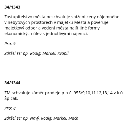
34/1343
Zastupitelstvo města neschvaluje snížení ceny nájemného
v nebytových prostorech v majetku Města a pověřuje
majetkový odbor a vedení města najít jiné formy
ekonomických úlev s jednotlivými nájemci.
Pro: 9
Zdržel se: pp. Rodig, Markel, Kvapil
34/1344
ZM schvaluje záměr prodeje p.p.č. 955/9,10,11,12,13,14 v k.ú.
Špičák.
Pro: 8
Zdržel se: pp. Nový, Rodig, Markel, Mach