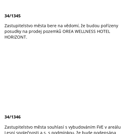
34/1345
Zastupitelstvo města bere na vědomí, že budou pořízeny
posudky na prodej pozemků OREA WELLNESS HOTEL
HORIZONT.
34/1346
Zastupitelstvo města souhlasí s vybudováním FVE v areálu
Lesní společnosti a.s. s podmínkou, že bude podepsána