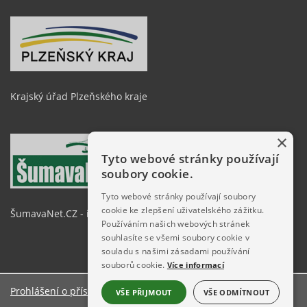
Krajský úřad Plzeňského kraje
×
Tyto webové stránky používají
soubory cookie.
Tyto webové stránky používají soubory
cookie ke zlepšení uživatelského zážitku.
ŠumavaNet.CZ - informace o regionu
Používáním našich webových stránek
souhlasíte se všemi soubory cookie v
souladu s našimi zásadami používání
souborů cookie.
Více informací
Prohlášení o přístupnosti
VŠE PŘIJMOUT
VŠE ODMÍTNOUT