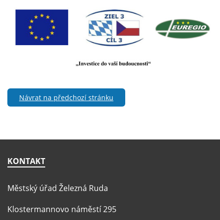
Návrat na předchozí stránku
KONTAKT
Městský úřad Železná Ruda
Klostermannovo náměstí 295