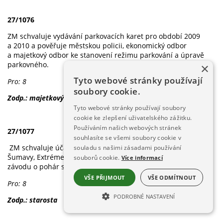
27/1076
ZM schvaluje vydávání parkovacích karet pro období 2009
a 2010 a pověřuje městskou policii, ekonomický odbor
a majetkový odbor ke stanovení režimu parkování a úpravě
parkovného.
×
Tyto webové stránky používají
Pro: 8
soubory cookie.
Zodp.: majetkový a ekonomický odbor
Tyto webové stránky používají soubory
cookie ke zlepšení uživatelského zážitku.
Používáním našich webových stránek
27/1077
souhlasíte se všemi soubory cookie v
ZM schvaluje účast Města Železná Ruda na akcích – Dívka
souladu s našimi zásadami používání
Šumavy, Extréme Day na Samotách a podporu lyžařského
souborů cookie.
Více informací
závodu o pohár starosty Města Železná Ruda.
VŠE PŘIJMOUT
VŠE ODMÍTNOUT
Pro: 8
PODROBNÉ NASTAVENÍ
Zodp.: starosta
NEZBYTNĚ NUTNÉ SOUBORY