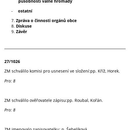
působnosti valné hromady
-
ostatní
Zpráva o činnosti orgánů obce
Diskuse
Závěr
27/1026
ZM schválilo komisi pro usnesení ve složení:pp. Kříž, Horek.
Pro: 8
ZM schválilo ověřovatele zápisu:pp. Roubal, Kořán.
Pro: 8
ZM jmenovalo zapisovatelku: p. Šebelíková