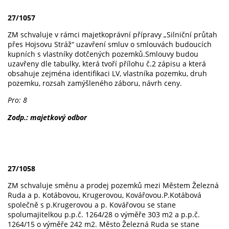
27/1057
ZM schvaluje v rámci majetkoprávní přípravy „Silniční průtah
přes Hojsovu Stráž“ uzavření smluv o smlouvách budoucích
kupních s vlastníky dotčených pozemků.Smlouvy budou
uzavřeny dle tabulky, která tvoří přílohu č.2 zápisu a která
obsahuje zejména identifikaci LV, vlastníka pozemku, druh
pozemku, rozsah zamýšleného záboru, návrh ceny.
Pro: 8
Zodp.: majetkový odbor
27/1058
ZM schvaluje směnu a prodej pozemků mezi Městem Železná
Ruda a p. Kotábovou, Krugerovou, Kovářovou.P.Kotábová
společně s p.Krugerovou a p. Kovářovou se stane
spolumajitelkou p.p.č. 1264/28 o výměře 303 m2 a p.p.č.
1264/15 o výměře 242 m2. Město Železná Ruda se stane