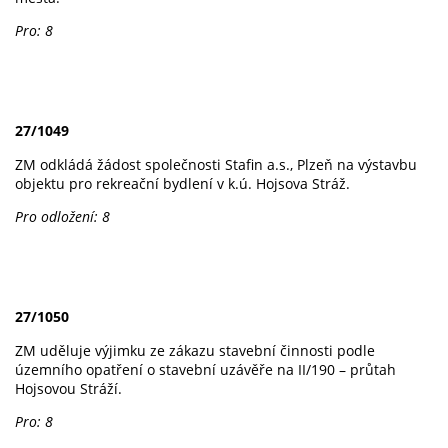
Pro: 8
27/1049
ZM odkládá žádost společnosti Stafin a.s., Plzeň na výstavbu
objektu pro rekreační bydlení v k.ú. Hojsova Stráž.
Pro odložení: 8
27/1050
ZM uděluje výjimku ze zákazu stavební činnosti podle
územního opatření o stavební uzávěře na II/190 – průtah
Hojsovou Stráží.
Pro: 8