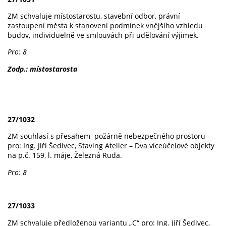
ZM schvaluje místostarostu, stavební odbor, právní
zastoupení města k stanovení podmínek vnějšího vzhledu
budov, individuelně ve smlouvách při udělování výjimek.
Pro: 8
Zodp.: místostarosta
27/1032
ZM souhlasí s přesahem požárně nebezpečného prostoru
pro: Ing. Jiří Šedivec, Staving Atelier – Dva víceúčelové objekty
na p.č. 159, l. máje, Železná Ruda.
Pro: 8
27/1033
ZM schvaluje předloženou variantu „C“ pro: Ing. Jiří Šedivec,