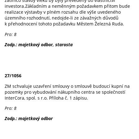
zatímco stavby vleků by byly převedeny do vlastnictví
investora.Základním a neměnným požadavkem přitom bude
realizace výstavby v plném rozsahu dle výše uvedeného
územního rozhodnutí, nedojde-li ze závažných důvodů
k přehodnocení tohoto požadavku Městem Železná Ruda.
Pro: 8
Zodp.: majetkový odbor, starosta
27/1056
ZM schvaluje uzavření smlouvy o smlouvě budoucí kupní na
pozemky pro vybudování nákupního centra se společností
InterCora, spol. s r.o. Příloha č. 1 zápisu.
Pro: 8
Zodp.: majetkový odbor