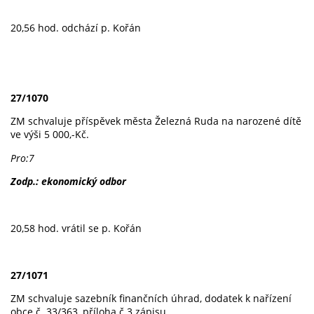
20,56 hod. odchází p. Kořán
27/1070
ZM schvaluje příspěvek města Železná Ruda na narozené dítě
ve výši 5 000,-Kč.
Pro:7
Zodp.: ekonomický odbor
20,58 hod. vrátil se p. Kořán
27/1071
ZM schvaluje sazebník finančních úhrad, dodatek k nařízení
obce č. 33/363, příloha č.3 zápisu.