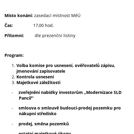
Místo konání:
zasedací místnost MěÚ
Čas:
17,00 hod.
Přítomni:
dle prezenční listiny
Program:
Volba komise pro usnesení, ověřovatelů zápisu,
jmenování zapisovatele
Kontrola usnesení
Majetkové záležitosti
-
zveřejnění nabídky investorům „Modernizace SLD
Pancíř“
-
smlouva o smlouvě budoucí-prodej pozemku pro
nákupní středisko
-
prodej, směna pozemků
-
ostatní majetkové úkony