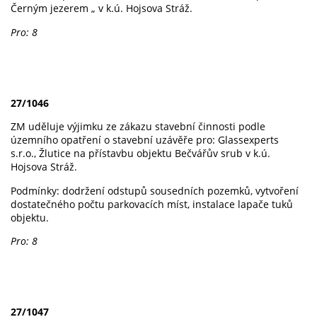
Černým jezerem „ v k.ú. Hojsova Stráž.
Pro: 8
27/1046
ZM uděluje výjimku ze zákazu stavební činnosti podle
územního opatření o stavební uzávěře pro: Glassexperts
s.r.o., Žlutice na přístavbu objektu Bečvářův srub v k.ú.
Hojsova Stráž.
Podmínky: dodržení odstupů sousedních pozemků, vytvoření
dostatečného počtu parkovacích míst, instalace lapače tuků
objektu.
Pro: 8
27/1047