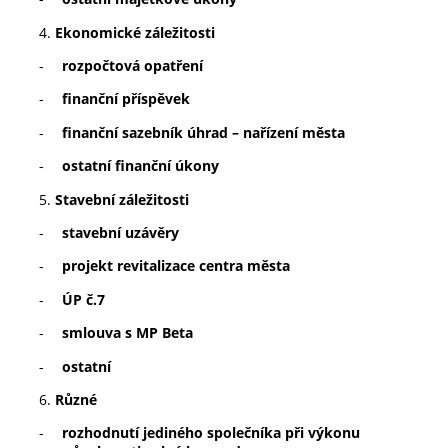
Ekonomické záležitosti
-
rozpočtová opatření
-
finanční příspěvek
-
finanční sazebník úhrad – nařízení města
-
ostatní finanční úkony
Stavební záležitosti
-
stavební uzávěry
-
projekt revitalizace centra města
-
ÚP č.7
-
smlouva s MP Beta
-
ostatní
Různé
-
rozhodnutí jediného společníka při výkonu