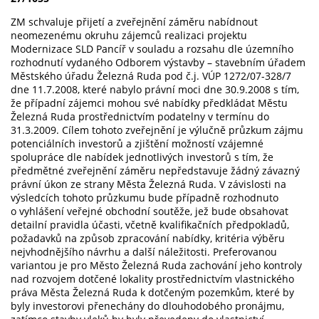
ZM schvaluje přijetí a zveřejnění záměru nabídnout
neomezenému okruhu zájemců realizaci projektu
Modernizace SLD Pancíř v souladu a rozsahu dle územního
rozhodnutí vydaného Odborem výstavby – stavebním úřadem
Městského úřadu Železná Ruda pod č.j. VÚP 1272/07-328/7
dne 11.7.2008, které nabylo právní moci dne 30.9.2008 s tím,
že případní zájemci mohou své nabídky předkládat Městu
Železná Ruda prostřednictvím podatelny v termínu do
31.3.2009. Cílem tohoto zveřejnění je výlučně průzkum zájmu
potenciálních investorů a zjištění možností vzájemné
spolupráce dle nabídek jednotlivých investorů s tím, že
předmětné zveřejnění záměru nepředstavuje žádný závazný
právní úkon ze strany Města Železná Ruda. V závislosti na
výsledcích tohoto průzkumu bude případně rozhodnuto
o vyhlášení veřejné obchodní soutěže, jež bude obsahovat
detailní pravidla účasti, včetně kvalifikačních předpokladů,
požadavků na způsob zpracování nabídky, kritéria výběru
nejvhodnějšího návrhu a další náležitosti. Preferovanou
variantou je pro Město Železná Ruda zachování jeho kontroly
nad rozvojem dotčené lokality prostřednictvím vlastnického
práva Města Železná Ruda k dotčeným pozemkům, které by
byly investorovi přenechány do dlouhodobého pronájmu,