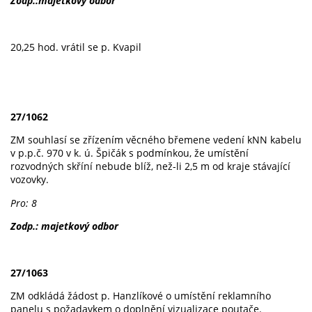
Zodp.:majetkový odbor
20,25 hod. vrátil se p. Kvapil
27/1062
ZM souhlasí se zřízením věcného břemene vedení kNN kabelu
v p.p.č. 970 v k. ú. Špičák s podmínkou, že umístění
rozvodných skříní nebude blíž, než-li 2,5 m od kraje stávající
vozovky.
Pro: 8
Zodp.: majetkový odbor
27/1063
ZM odkládá žádost p. Hanzlíkové o umístění reklamního
panelu s požadavkem o doplnění vizualizace poutače.