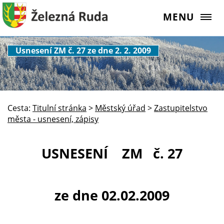
MENU
Usnesení ZM č. 27 ze dne 2. 2. 2009
Cesta:
Titulní stránka
>
Městský úřad
>
Zastupitelstvo
města - usnesení, zápisy
USNESENÍ ZM č. 27
ze dne 02.02.2009