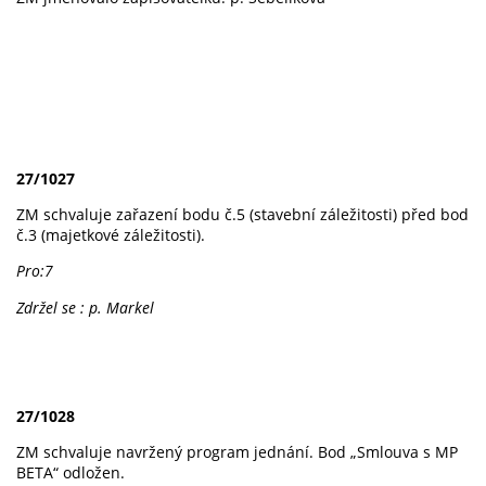
27/1027
ZM schvaluje zařazení bodu č.5 (stavební záležitosti) před bod
č.3 (majetkové záležitosti).
Pro:7
Zdržel se : p. Markel
27/1028
ZM schvaluje navržený program jednání. Bod „Smlouva s MP
BETA“ odložen.