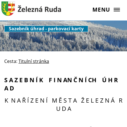
MENU
Sazebník úhrad - parkovací karty
Cesta:
Titulní stránka
S A Z E B N Í K F I N AN Č N Í CH Ú H R
A D
K N A Ř Í Z E N Í M Ě S T A Ž E L E Z N Á R
U D A