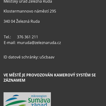
Městský úřad Železná Ruda
Klostermannovo náměstí 295
340 04 Železná Ruda
Tel.:
376 361 211
E-mail:
muruda@zeleznaruda.cz
ID datové schránky: u5cbaav
VE MĚSTĚ JE PROVOZOVÁN KAMEROVÝ SYSTÉM SE
ZÁZNAMEM