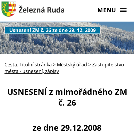
MENU
Usnesení ZM č. 26 ze dne 29. 12. 2009
Cesta:
Titulní stránka
>
Městský úřad
>
Zastupitelstvo
města - usnesení, zápisy
USNESENÍ z mimořádného ZM
č. 26
ze dne 29.12.2008