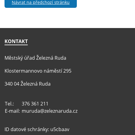
Návrat na předchozí stránku
KONTAKT
Městský úřad Železná Ruda
Klostermannovo náměstí 295
340 04 Železná Ruda
Tel.:
376 361 211
E-mail:
muruda@zeleznaruda.cz
ID datové schránky: u5cbaav