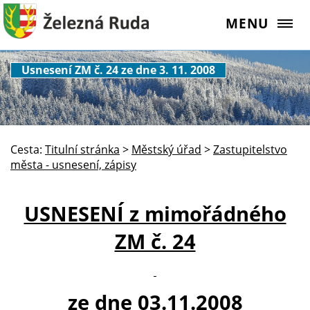
MENU
Usnesení ZM č. 24 ze dne 3. 11. 2008
Cesta:
Titulní stránka
>
Městský úřad
>
Zastupitelstvo
města - usnesení, zápisy
USNESENÍ z mimořádného
ZM č. 24
ze dne 03.11.2008