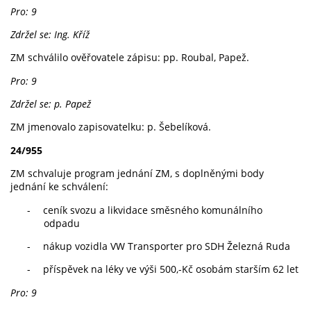
Pro: 9
Zdržel se: Ing. Kříž
ZM schválilo ověřovatele zápisu: pp. Roubal, Papež.
Pro: 9
Zdržel se: p. Papež
ZM jmenovalo zapisovatelku: p. Šebelíková.
24/955
ZM schvaluje program jednání ZM, s doplněnými body
jednání ke schválení:
-
ceník svozu a likvidace směsného komunálního
odpadu
-
nákup vozidla VW Transporter pro SDH Železná Ruda
-
příspěvek na léky ve výši 500,-Kč osobám starším 62 let
Pro: 9