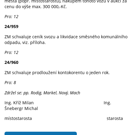
města (popř. místostarostu), nákupem tohoto vozu v aukci za
cenu do výše max. 300 000,-Kč.
Pro: 12
24/959
ZM schvaluje ceník svozu a likvidace směsného komunálního
odpadu, viz. příloha.
Pro: 12
24/960
ZM schvaluje prodloužení kontokorentu o jeden rok.
Pro: 8
Zdržel se: pp. Rodig, Markel, Nový, Mach
Ing. Kříž Milan Ing.
Šnebergr Michal
místostarosta starosta