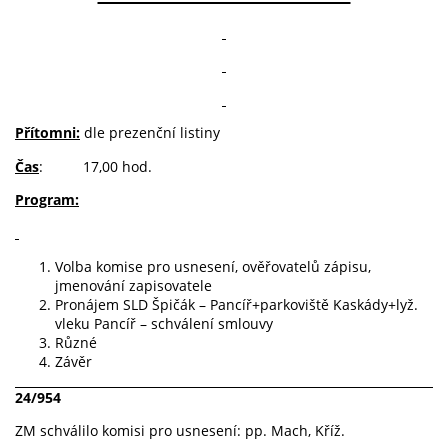
Přítomni:
dle prezenční listiny
Čas
: 17,00 hod.
Program:
Volba komise pro usnesení, ověřovatelů zápisu,
jmenování zapisovatele
Pronájem SLD Špičák – Pancíř+parkoviště Kaskády+lyž.
vleku Pancíř – schválení smlouvy
Různé
Závěr
24/954
ZM schválilo komisi pro usnesení: pp. Mach, Kříž.