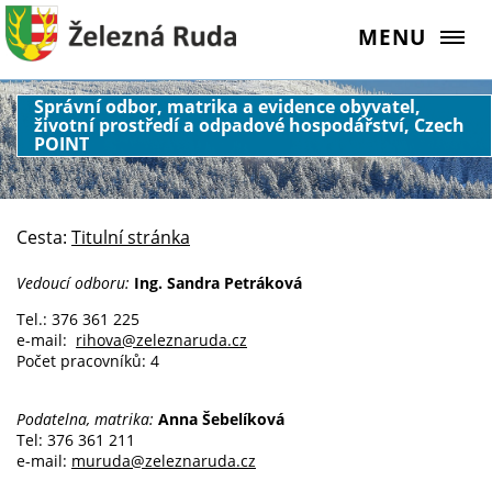
MENU
Správní odbor, matrika a evidence obyvatel,
životní prostředí a odpadové hospodářství, Czech
POINT
Cesta:
Titulní stránka
Vedoucí odboru:
Ing. Sandra Petráková
Tel.: 376 361 225
e-mail:
rihova@zeleznaruda.cz
Počet pracovníků: 4
Podatelna, matrika:
Anna Šebelíková
Tel: 376 361 211
e-mail:
muruda@zeleznaruda.cz