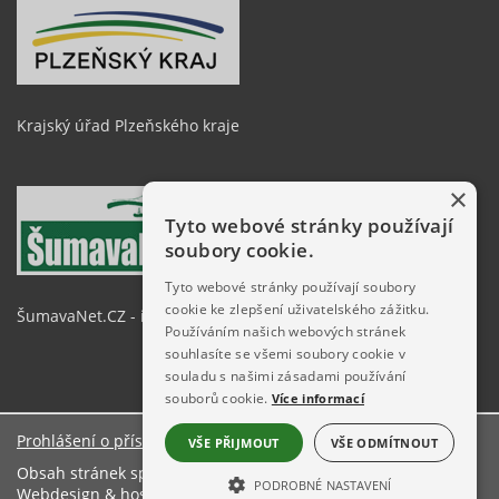
Krajský úřad Plzeňského kraje
×
Tyto webové stránky používají
soubory cookie.
Tyto webové stránky používají soubory
cookie ke zlepšení uživatelského zážitku.
ŠumavaNet.CZ - informace o regionu
Používáním našich webových stránek
souhlasíte se všemi soubory cookie v
souladu s našimi zásadami používání
souborů cookie.
Více informací
Prohlášení o přístupnosti
VŠE PŘIJMOUT
VŠE ODMÍTNOUT
Obsah stránek spravuje: Městský úřad Železná Ruda
PODROBNÉ NASTAVENÍ
Webdesign & hosting:
ŠumavaNet.CZ