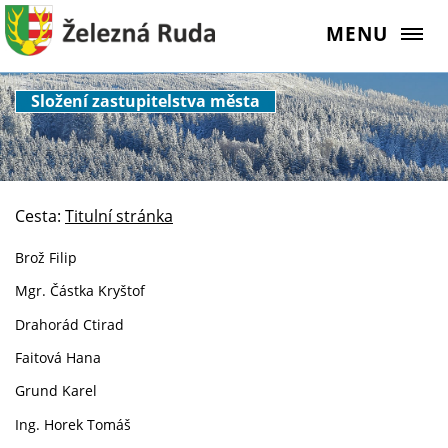
MENU
Složení zastupitelstva města
Cesta:
Titulní stránka
Brož Filip
Mgr. Částka Kryštof
Drahorád Ctirad
Faitová Hana
Grund Karel
Ing. Horek Tomáš