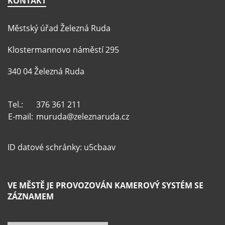
KONTAKT
Městský úřad Železná Ruda
Klostermannovo náměstí 295
340 04 Železná Ruda
Tel.:
376 361 211
E-mail:
muruda@zeleznaruda.cz
ID datové schránky: u5cbaav
VE MĚSTĚ JE PROVOZOVÁN KAMEROVÝ SYSTÉM SE
ZÁZNAMEM