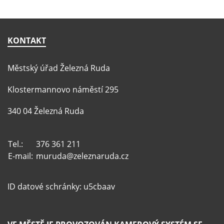
KONTAKT
Městský úřad Železná Ruda
Klostermannovo náměstí 295
340 04 Železná Ruda
Tel.:
376 361 211
E-mail:
muruda@zeleznaruda.cz
ID datové schránky: u5cbaav