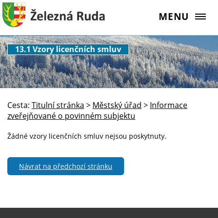
MENU
13.1 Vzory licenčních smluv
Cesta:
Titulní stránka
>
Městský úřad
>
Informace
zveřejňované o povinném subjektu
Žádné vzory licenčních smluv nejsou poskytnuty.
Návrat na předchozí stránku