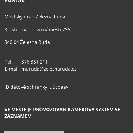
KONTAKT
Městský úřad Železná Ruda
Klostermannovo náměstí 295
340 04 Železná Ruda
Tel.:
376 361 211
E-mail:
muruda@zeleznaruda.cz
ID datové schránky: u5cbaav
VE MĚSTĚ JE PROVOZOVÁN KAMEROVÝ SYSTÉM SE
ZÁZNAMEM