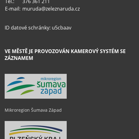
Tel.:
376 361 211
E-mail:
muruda@zeleznaruda.cz
ID datové schránky: u5cbaav
VE MĚSTĚ JE PROVOZOVÁN KAMEROVÝ SYSTÉM SE
ZÁZNAMEM
Mikroregion Šumava Západ