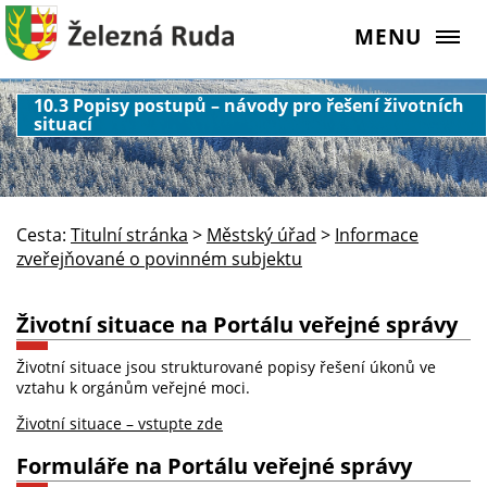
MENU
10.3 Popisy postupů – návody pro řešení životních
situací
Cesta:
Titulní stránka
>
Městský úřad
>
Informace
zveřejňované o povinném subjektu
Životní situace na Portálu veřejné správy
Životní situace jsou strukturované popisy řešení úkonů ve
vztahu k orgánům veřejné moci.
Životní situace – vstupte zde
Formuláře na Portálu veřejné správy