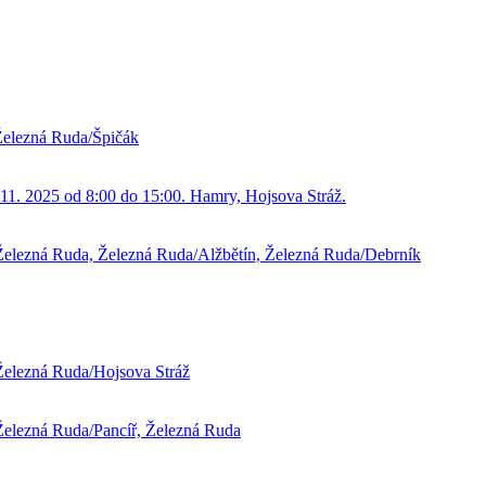
 Železná Ruda/Špičák
 11. 2025 od 8:00 do 15:00. Hamry, Hojsova Stráž.
 Železná Ruda, Železná Ruda/Alžbětín, Železná Ruda/Debrník
 Železná Ruda/Hojsova Stráž
 Železná Ruda/Pancíř, Železná Ruda