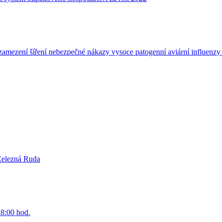
k zamezení šíření nebezpečné nákazy vysoce patogenní aviární influenz
 Železná Ruda
18:00 hod.