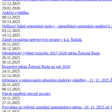
12.12.2025
19.01.2026
Aukční vyhláška
08.12.2025
29.12.2025
Nařízení Státní veterinární správy - mimořádná veterinární opatření 
03.12.2025
19.12.2025
Záměr pronájmu nebytových prostor v k.ú. Špičák.
26.11.2025
30.12.2025
Střednědobý výhled rozpočtu 2027-2028 města Železná Ruda
26.11.2025
30.12.2025
Rozpočet města Železná Ruda na rok 2026
24.11.2025
12.12.2025
Informace o plánovaném přerušení dodávky elektřiny - 11. 12. 2025
20.11.2025
08.12.2025
Návrh opatření obecné povahy
19.11.2025
27.11.2025
Pozvánka na veřejné zasedání zastupitelstva města - 26. 11. 2025 od 
18.11.2025