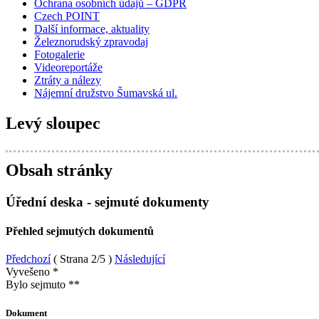
Ochrana osobních údajů – GDPR
Czech POINT
Další informace, aktuality
Železnorudský zpravodaj
Fotogalerie
Videoreportáže
Ztráty a nálezy
Nájemní družstvo Šumavská ul.
Levý sloupec
Obsah stránky
Úřední deska - sejmuté dokumenty
Přehled sejmutých dokumentů
Předchozí
( Strana 2/5 )
Následující
Vyvešeno *
Bylo sejmuto **
Dokument