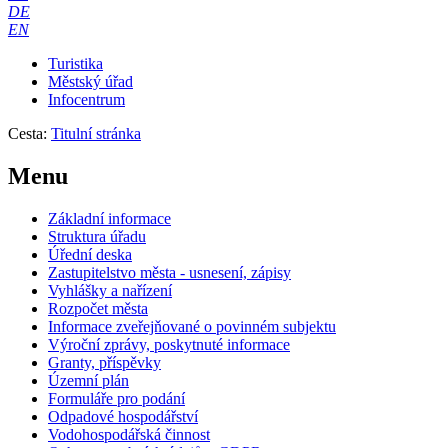
DE
EN
Turistika
Městský úřad
Infocentrum
Cesta:
Titulní stránka
Menu
Základní informace
Struktura úřadu
Úřední deska
Zastupitelstvo města - usnesení, zápisy
Vyhlášky a nařízení
Rozpočet města
Informace zveřejňované o povinném subjektu
Výroční zprávy, poskytnuté informace
Granty, příspěvky
Územní plán
Formuláře pro podání
Odpadové hospodářství
Vodohospodářská činnost