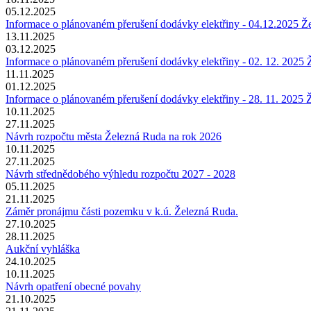
05.12.2025
Informace o plánovaném přerušení dodávky elektřiny - 04.12.2025 Ž
13.11.2025
03.12.2025
Informace o plánovaném přerušení dodávky elektřiny - 02. 12. 2025
11.11.2025
01.12.2025
Informace o plánovaném přerušení dodávky elektřiny - 28. 11. 2025
10.11.2025
27.11.2025
Návrh rozpočtu města Železná Ruda na rok 2026
10.11.2025
27.11.2025
Návrh střednědobého výhledu rozpočtu 2027 - 2028
05.11.2025
21.11.2025
Záměr pronájmu části pozemku v k.ú. Železná Ruda.
27.10.2025
28.11.2025
Aukční vyhláška
24.10.2025
10.11.2025
Návrh opatření obecné povahy
21.10.2025