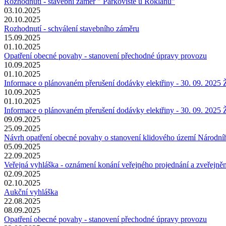
Rozhodnutí - stavební záměr " Parkoviště u Roklanu"
03.10.2025
20.10.2025
Rozhodnutí - schválení stavebního záměru
15.09.2025
01.10.2025
Opatření obecné povahy - stanovení přechodné úpravy provozu
10.09.2025
01.10.2025
Informace o plánovaném přerušení dodávky elektřiny - 30. 09. 2025
10.09.2025
01.10.2025
Informace o plánovaném přerušení dodávky elektřiny - 30. 09. 2025 
09.09.2025
25.09.2025
Návrh opatření obecné povahy o stanovení klidového území Národní
05.09.2025
22.09.2025
Veřejná vyhláška - oznámení konání veřejného projednání a zveřejn
02.09.2025
02.10.2025
Aukční vyhláška
22.08.2025
08.09.2025
Opatření obecné povahy - stanovení přechodné úpravy provozu