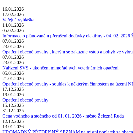
16.01.2026
17.02.2026
Veřejná vyhláška
14.01.2026
05.02.2026
Informace o plánovaném přerušení dodávky elektřiny - 04. 02. 2026
07.01.2026
23.01.2026
Opatření obecné povahy , kterým se zakazuje vstup a pohyb ve vybr
07.01.2026
23.01.2026
Nařízení SVS - ukončení mimořádných veterinárních opatření
05.01.2026
21.01.2026
Opatření obecné povahy - souhlas k některým činnostem na územ
17.12.2025
19.01.2026
Opatření obecné povahy
15.12.2025
31.12.2025
Cena vodného a stočného od 01. 01. 2026 - město Železná Ruda
12.12.2025
13.01.2026
HROMADNÝ PŘEDPISNÝ SEZNAM na místní poplatek za obecní sy