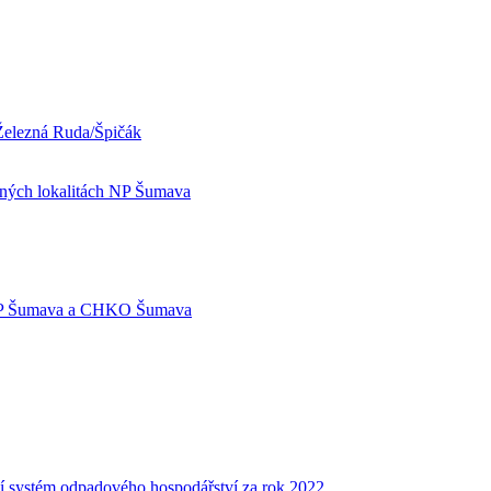
 Železná Ruda/Špičák
aných lokalitách NP Šumava
í NP Šumava a CHKO Šumava
stém odpadového hospodářství za rok 2022