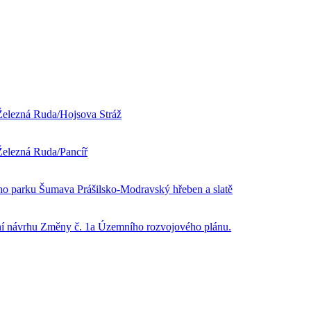
 Železná Ruda/Hojsova Stráž
Železná Ruda/Pancíř
ho parku Šumava Prášilsko-Modravský hřeben a slatě
ění návrhu Změny č. 1a Územního rozvojového plánu.