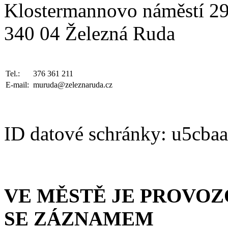
Klostermannovo náměstí 2
340 04 Železná Ruda
Tel.:
376 361 211
E-mail:
muruda@zeleznaruda.cz
ID datové schránky: u5cba
VE MĚSTĚ JE PROVO
SE ZÁZNAMEM