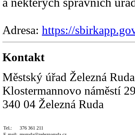
a některých správních úřa
Adresa:
https://sbirkapp.go
Kontakt
Městský úřad Železná Ruda
Klostermannovo náměstí 2
340 04 Železná Ruda
Tel.:
376 361 211
E-mail:
muruda@zeleznaruda.cz