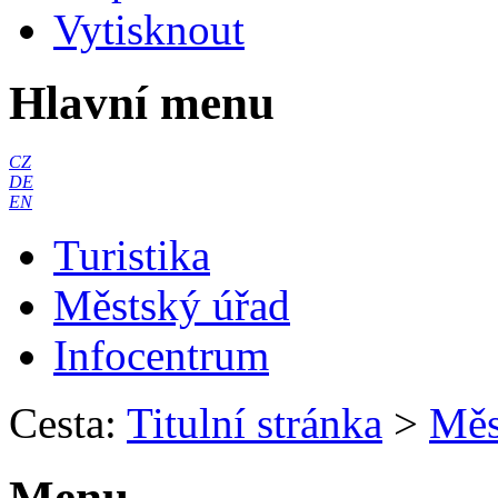
Vytisknout
Hlavní menu
CZ
DE
EN
Turistika
Městský úřad
Infocentrum
Cesta:
Titulní stránka
>
Měs
Menu