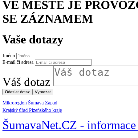
VE MĚSTĚ JE PROVO
SE ZÁZNAMEM
Vaše dotazy
Jméno
E-mail či adresa
Váš dotaz
Mikroregion Šumava Západ
Krajský úřad Plzeňského kraje
ŠumavaNet.CZ - informace 