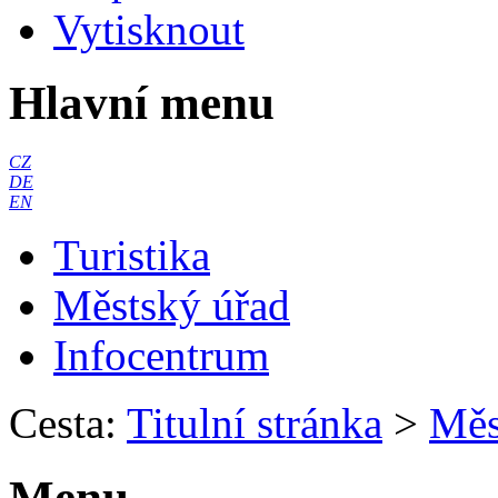
Vytisknout
Hlavní menu
CZ
DE
EN
Turistika
Městský úřad
Infocentrum
Cesta:
Titulní stránka
>
Měs
Menu