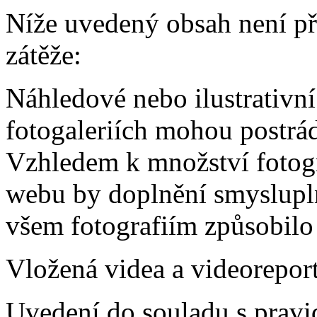
Níže uvedený obsah není p
zátěže:
Náhledové nebo ilustrativní 
fotogaleriích mohou postrád
Vzhledem k množství fotogr
webu by doplnění smyslupln
všem fotografiím způsobilo
Vložená videa a videoreport
Uvedení do souladu s pravid