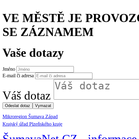
VE MĚSTĚ JE PROVO
SE ZÁZNAMEM
Vaše dotazy
Jméno
E-mail či adresa
Váš dotaz
Mikroregion Šumava Západ
Krajský úřad Plzeňského kraje
ŠumavaNet.CZ - informace 