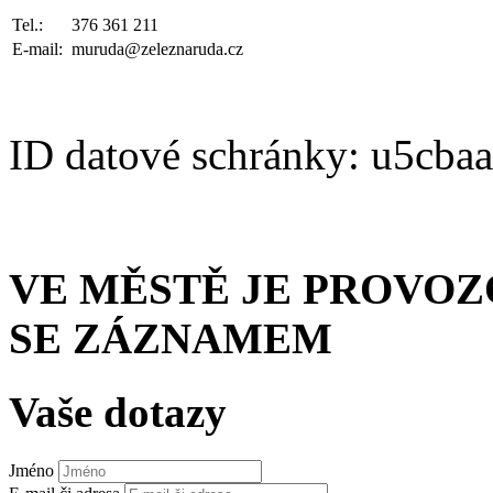
Tel.:
376 361 211
E-mail:
muruda@zeleznaruda.cz
ID datové schránky: u5cba
VE MĚSTĚ JE PROVO
SE ZÁZNAMEM
Vaše dotazy
Jméno