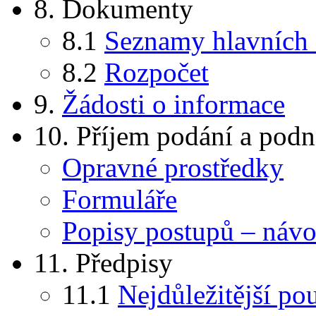
8. Dokumenty
8.1
Seznamy hlavních
8.2
Rozpočet
9.
Žádosti o informace
10. Příjem podání a podn
Opravné prostředky
Formuláře
Popisy postupů – návod
11. Předpisy
11.1
Nejdůležitější po