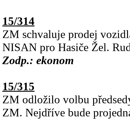
15/314
ZM schvaluje prodej vozid
NISAN pro Hasiče Žel. Rud
Zodp.: ekonom
15/315
ZM odložilo volbu předsedy
ZM. Nejdříve bude projedn