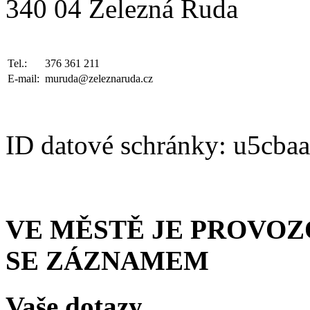
340 04 Železná Ruda
Tel.:
376 361 211
E-mail:
muruda@zeleznaruda.cz
ID datové schránky: u5cba
VE MĚSTĚ JE PROVO
SE ZÁZNAMEM
Vaše dotazy