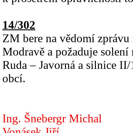
14/302
ZM bere na vědomí zprávu z
Modravě a požaduje solení 
Ruda – Javorná a silnice II
obcí.
Ing. Šnebergr Michal
Vonásek Jiří