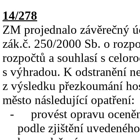
14/278
ZM projednalo závěrečný úč
zák.č. 250/2000 Sb. o rozp
rozpočtů a souhlasí s celo
s výhradou. K odstranění n
z výsledku přezkoumání hos
město následující opatření:
-
provést opravu oceně
podle zjištění uvedenéh