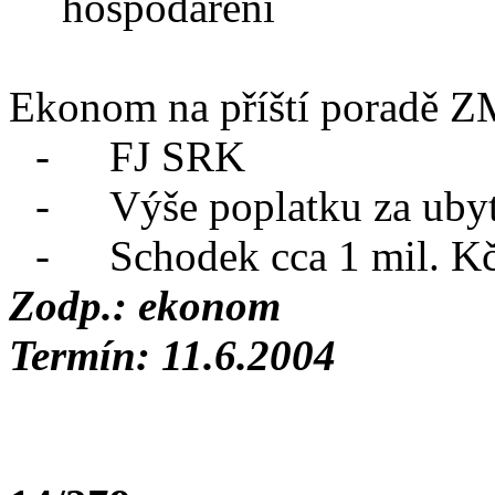
hospodaření
Ekonom na příští poradě ZM
-
FJ SRK
-
Výše poplatku za uby
-
Schodek cca 1 mil. K
Zodp.: ekonom
Termín: 11.6.2004