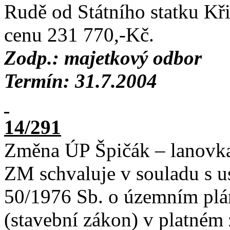
Rudě od Státního statku K
cenu 231 770,-Kč.
Zodp.: majetkový odbor
Termín: 31.7.2004
14/291
Změna ÚP Špičák – lanovka
ZM schvaluje v souladu s u
50/1976 Sb. o územním plá
(stavební zákon) v platném 