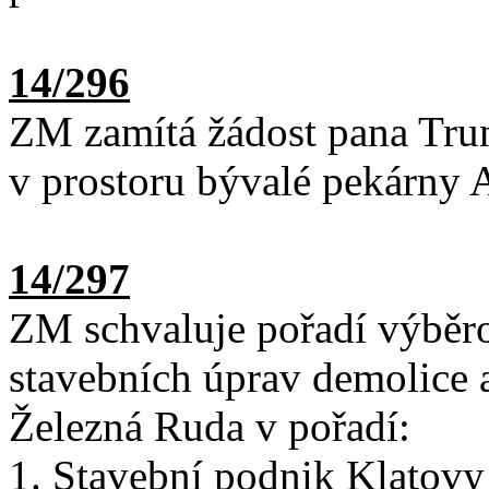
14/296
ZM zamítá žádost pana Trun
v prostoru bývalé pekárny A
14/297
ZM schvaluje pořadí výběro
stavebních úprav demolice a
Železná Ruda v pořadí:
Stavební podnik Klatovy 