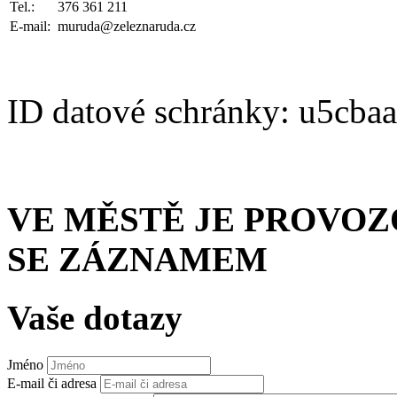
Tel.:
376 361 211
E-mail:
muruda@zeleznaruda.cz
ID datové schránky: u5cba
VE MĚSTĚ JE PROVO
SE ZÁZNAMEM
Vaše dotazy
Jméno
E-mail či adresa