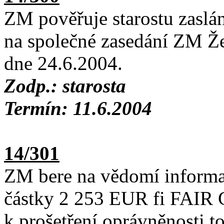
ZM pověřuje starostu zas
na společné zasedání ZM Ž
dne 24.6.2004.
Zodp.: starosta
Termín: 11.6.2004
14/301
ZM bere na vědomí informa
částky 2 253 EUR fi FAIR 
k prošetření oprávněnosti t