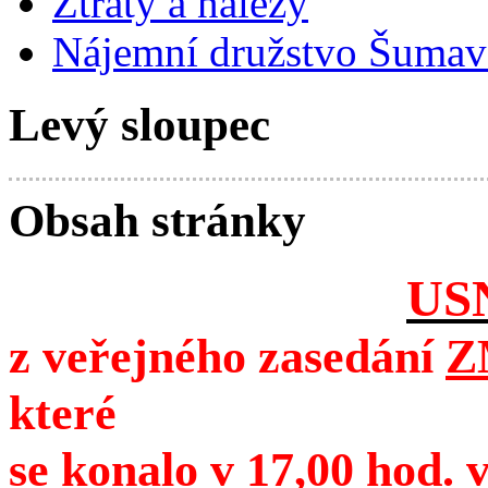
Ztráty a nálezy
Nájemní družstvo Šumavs
Levý sloupec
Obsah stránky
US
z veřejného zasedání
Z
které
se konalo v 17,00 hod. v