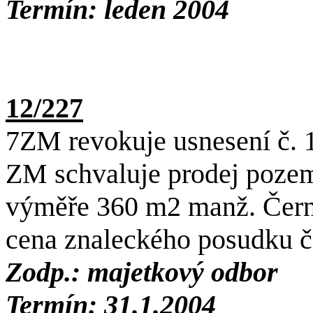
Termín: leden 2004
12/227
7ZM revokuje usnesení č. 
ZM schvaluje prodej pozemk
výměře 360 m2 manž. Čern
cena znaleckého posudku č.
Zodp.: majetkový odbor
Termín: 31.1.2004