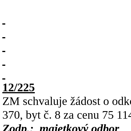
12/225
ZM schvaluje žádost o odk
370, byt č. 8 za cenu 75 11
Zodp.:
majetkový odbor