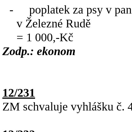
-
poplatek za psy v pa
v Železné Rudě
= 1 000,-Kč
Zodp.: ekonom
12/231
ZM schvaluje vyhlášku č. 