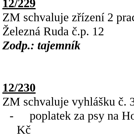
12/229
ZM schvaluje zřízení 2 pra
Železná Ruda č.p. 12
Zodp.: tajemník
12/230
ZM schvaluje vyhlášku č. 
-
poplatek za psy na Ho
Kč