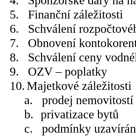
4.
Sponzorské dary na n
5.
Finanční záležitosti
6.
Schválení rozpočtové
7.
Obnovení kontokorent
8.
Schválení ceny vodné
9.
OZV – poplatky
10.
Majetkové záležitosti
a.
prodej nemovitostí
b.
privatizace bytů
c.
podmínky uzavírán