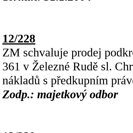
12/228
ZM schvaluje prodej podkro
361 v Železné Rudě sl. Chr
nákladů s předkupním prá
Zodp.: majetkový odbor