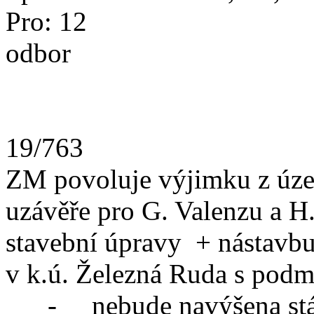
Pro: 12 Zod
odbor
19/763
ZM povoluje výjimku z úze
uzávěře pro G. Valenzu a H
stavební úpravy + nástavbu 
v k.ú. Železná Ruda s pod
- nebude navýšena stávaj