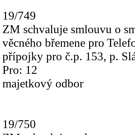
19/749
ZM schvaluje smlouvu o sm
věcného břemene pro Telefon
přípojky pro č.p. 153, p. Sl
Pro: 1
majetkový odbor
19/750