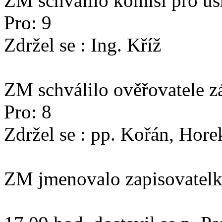
ZM schválilo komisi pro us
Pro: 9
Zdržel se : Ing. Kříž
ZM schválilo ověřovatele zá
Pro: 8
Zdržel se : pp. Kořán, Hore
ZM jmenovalo zapisovatelku