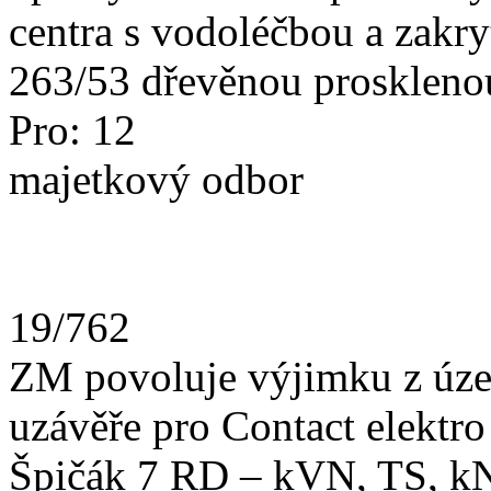
centra s vodoléčbou a zakryt
263/53 dřevěnou prosklenou
Pro: 12
majetkový odbor
19/762
ZM povoluje výjimku z úze
uzávěře pro Contact elektro
Špičák 7 RD – kVN, TS, k