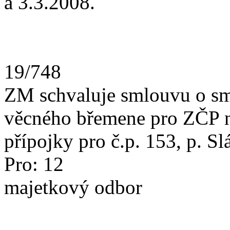
a 3.3.2008.
19/748
ZM schvaluje smlouvu o sm
věcného břemene pro ZČP ne
přípojky pro č.p. 153, p. Sl
Pro: 1
majetkový odbor