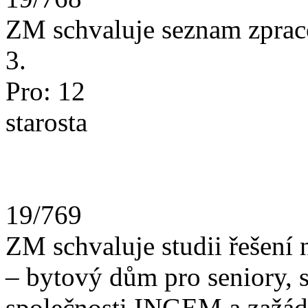
ZM schvaluje seznam zpraco
3.
Pro: 12
starosta
19/769
ZM schvaluje studii řešení
– bytový dům pro seniory, 
společnosti INGEM a zažádá