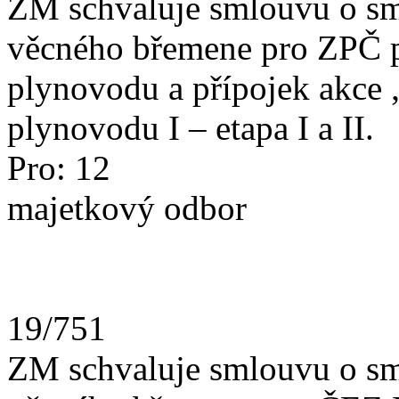
ZM schvaluje smlouvu o sm
věcného břemene pro ZPČ pl
plynovodu a přípojek akce 
plynovodu I – etapa I a II.
Pro: 12
majetkový odbor
19/751
ZM schvaluje smlouvu o sm