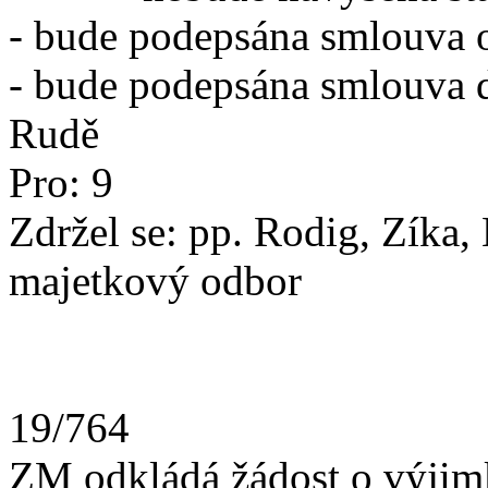
- bude podepsána smlouva 
- bude podepsána smlouva d
Rudě
Pro: 9
Zdržel se: pp. Rodig,
majetkový odbor
19/764
ZM odkládá žádost o výjim