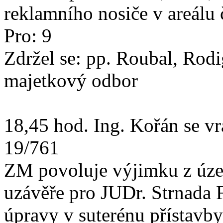
reklamního nosiče v areálu 
Pro: 9
Zdržel se: pp. Rou
majetkový odbor
18,45 hod. Ing. Kořán se vrá
19/761
ZM povoluje výjimku z úze
uzávěře pro JUDr. Strnada F
úpravy v suterénu přístavby