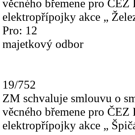
věcného břemene pro ČEZ Di
elektropřípojky akce „ Žel
Pro: 12
majetkový odbor
19/752
ZM schvaluje smlouvu o sm
věcného břemene pro ČEZ Di
elektropřípojky akce „ Špi