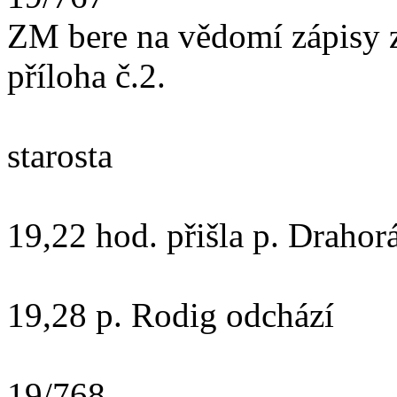
ZM bere na vědomí zápisy z
příloha č.2.
Zod
starosta
19,22 hod. přišla p. Draho
19,28 p. Rodig odchází
19/768