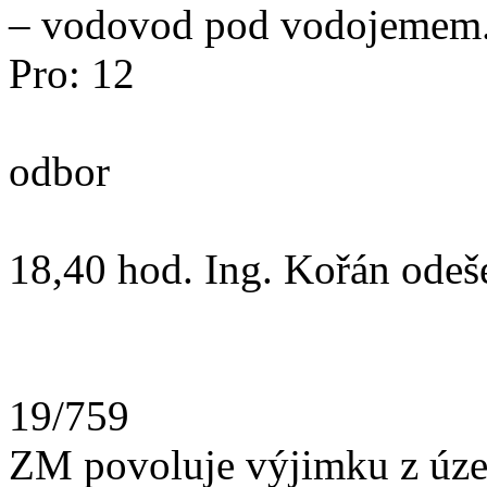
– vodovod pod vodojemem
Pro: 12
Zodp.:m
odbor
18,40 hod. Ing. Kořán odeš
19/759
ZM povoluje výjimku z úze