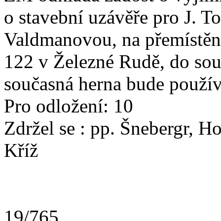
o stavební uzávěře pro J. T
Valdmanovou, na přemístění
122 v Železné Rudě, do sou
současná herna bude použív
Pro odložení: 10
Zdržel se : pp. Šnebe
Kříž
19/765