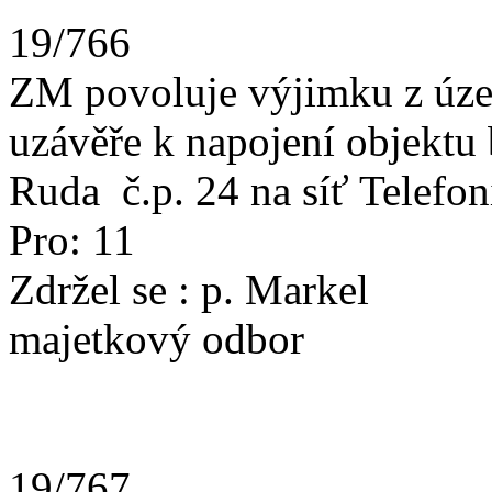
19/766
ZM povoluje výjimku z úze
uzávěře k napojení objektu
Ruda č.p. 24 na síť Telefon
Pro: 11
Zdržel se : p.
majetkový odbor
19/767