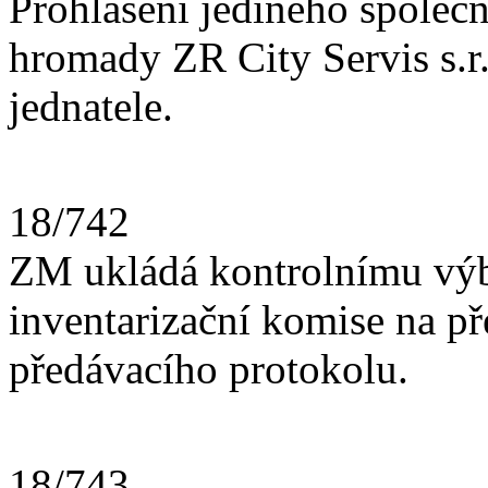
Prohlášení jediného společn
hromady ZR City Servis s.r
jednatele.
18/742
ZM ukládá kontrolnímu výb
inventarizační komise na př
předávacího protokolu.
18/743