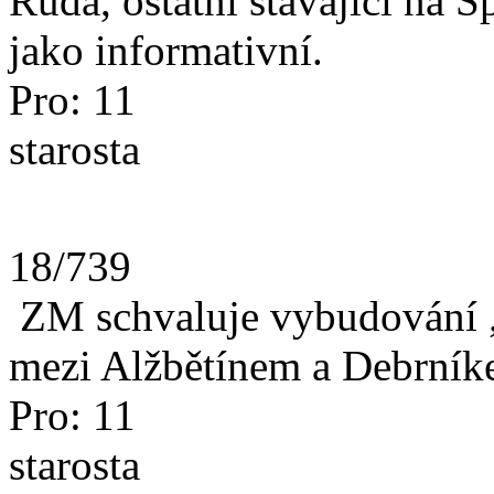
Ruda, ostatní stávající na 
jako informativní.
Pro: 11
starosta
18/739
ZM schvaluje vybudování „
mezi Alžbětínem a Debrník
Pro: 11
starosta