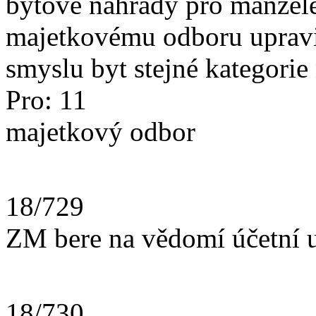
bytové náhrady pro manžele
majetkovému odboru upravit 
smyslu byt stejné kategorie n
Pro: 11
majetkový odbor
18/729
ZM bere na vědomí účetní u
18/730