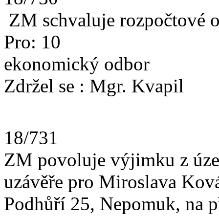
ZM schvaluje rozpočtové opa
Pro: 10
ekonomický odbor
Zdržel se : Mgr. Kvapil
18/731
ZM povoluje výjimku z úze
uzávěře pro Miroslava Kov
Podhůří 25, Nepomuk, na př