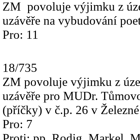
ZM povoluje výjimku z úze
uzávěře na vybudování poeti
Pro: 11
18/735
ZM povoluje výjimku z úze
uzávěře pro MUDr. Tůmovou
(příčky) v č.p. 26 v Železn
Pro: 7
Proti: pp. Rodig, Markel, M