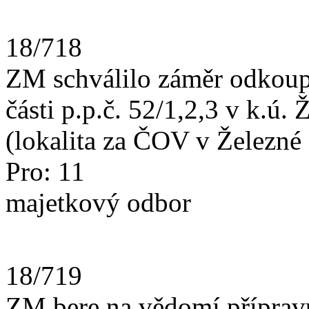
18/718
ZM schválilo záměr odkoup
části p.p.č. 52/1,2,3 v k.ú
(lokalita za ČOV v Železné
Pro: 11
majetkový odbor
18/719
ZM bere na vědomí příprav