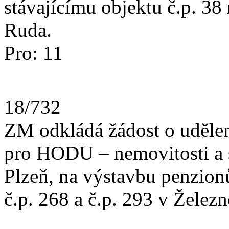
stávajícímu objektu č.p. 38 
Ruda.
Pro: 11
18/732
ZM odkládá žádost o udělen
pro HODU – nemovitosti a st
Plzeň, na výstavbu penzion
č.p. 268 a č.p. 293 v Želez