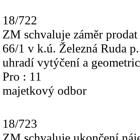
18/722
ZM schvaluje záměr prodat p
66/1 v k.ú. Železná Ruda p
uhradí vytýčení a geometric
Pro : 1
majetkový odbor
18/723
ZM schvaluje ukončení náj