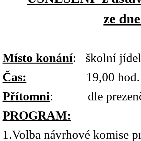
ze dne
Místo konání
: školní jíde
Čas:
19,00 hod.
Přítomni
: dle prezenční
PROGRAM:
1.Volba návrhové komise pr