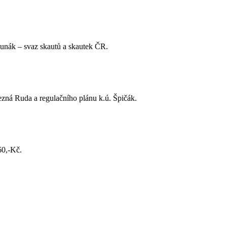
Junák – svaz skautů a skautek ČR.
ezná Ruda a regulačního plánu k.ú. Špičák.
60,-Kč.