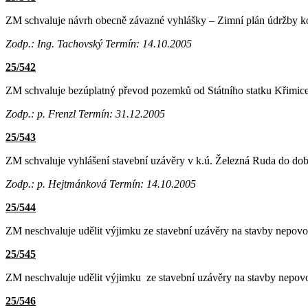
ZM schvaluje návrh obecně závazné vyhlášky – Zimní plán údržby k
Zodp.: Ing. Tachovský
Termín: 14.10.2005
25/542
ZM schvaluje bezúplatný převod pozemků od Státního statku Křimice
Zodp.: p. Frenzl
Termín: 31.12.2005
25/543
ZM schvaluje vyhlášení stavební uzávěry v k.ú. Železná Ruda do dob
Zodp.: p. Hejtmánková
Termín: 14.10.2005
25/544
ZM neschvaluje udělit výjimku ze stavební uzávěry na stavby nepovol
25/545
ZM neschvaluje udělit výjimku ze stavební uzávěry na stavby nepovol
25/546