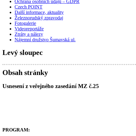
Ochrana osobních údajů – GDPR
Czech POINT
Další informace, aktuality
Železnorudský zpravodaj
Fotogalerie
Videoreportáže
Ztráty a nálezy
Nájemní družstvo Šumavská ul.
Levý sloupec
Obsah stránky
Usnesení z veřejného zasedání MZ č.25
PROGRAM: