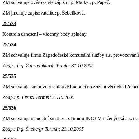
ZM schvaluje ověřovatele zápisu : p. Markel, p. Papež.
ZM jmenuje zapisovatelku: p. Šebelíková.
25/533
Kontrola usnesení – všechny body splněny.
25/534
ZM schvaluje firmu Západočeské komunální služby a.s. provozován
Zodp.: Ing. Zahradníková
Termín: 31.10.2005
25/535
ZM schvaluje smlouvu o smlouvě budoucí na zřízení věcného břemene
Zodp.: p. Frenzl
Termín: 31.10.2005
25/536
ZM schvaluje mandátní smlouvu s firmou INGEM inženýrská a.s. na
Zodp.: Ing. Šnebergr
Termín: 21.10.2005