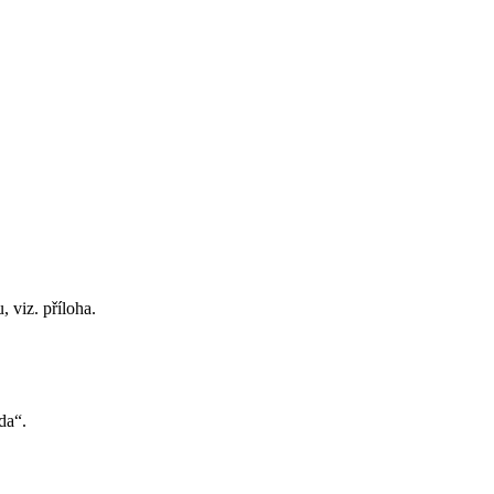
 viz. příloha.
da“.