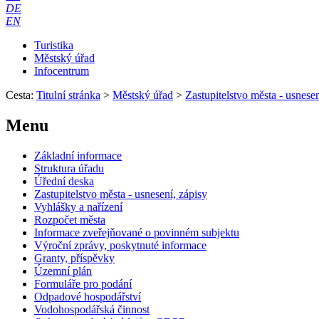
DE
EN
Turistika
Městský úřad
Infocentrum
Cesta:
Titulní stránka
>
Městský úřad
>
Zastupitelstvo města - usnesen
Menu
Základní informace
Struktura úřadu
Úřední deska
Zastupitelstvo města - usnesení, zápisy
Vyhlášky a nařízení
Rozpočet města
Informace zveřejňované o povinném subjektu
Výroční zprávy, poskytnuté informace
Granty, příspěvky
Územní plán
Formuláře pro podání
Odpadové hospodářství
Vodohospodářská činnost