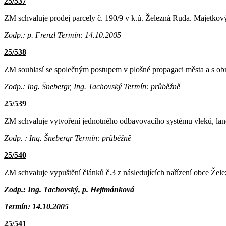
25/537
ZM schvaluje prodej parcely č. 190/9 v k.ú. Železná Ruda. Majetkový
Zodp.: p. Frenzl
Termín: 14.10.2005
25/538
ZM souhlasí se společným postupem v plošné propagaci města a s ob
Zodp.: Ing. Šnebergr, Ing. Tachovský
Termín: průběžně
25/539
ZM schvaluje vytvoření jednotného odbavovacího systému vleků, lan
Zodp. : Ing. Šnebergr
Termín: průběžně
25/540
ZM schvaluje vypuštění článků č.3 z následujících nařízení obce Žel
Zodp.:
Ing. Tachovský, p. Hejtmánková
Termín:
14.10.2005
25/541