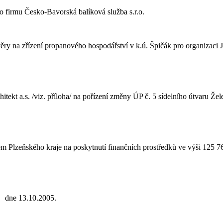
o firmu Česko-Bavorská balíková služba s.r.o.
ěry na zřízení propanového hospodářství v k.ú. Špičák pro organizaci 
t a.s. /viz. příloha/ na pořízení změny ÚP č. 5 sídelního útvaru Žel
Plzeňského kraje na poskytnutí finančních prostředků ve výši 125 7
u dne 13.10.2005.