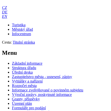
CZ
DE
EN
Turistika
Městský úřad
Infocentrum
Cesta:
Titulní stránka
Menu
Základní informace
Struktura úřadu
Úřední deska
Zastupitelstvo města - usnesení, zápisy
Vyhlášky a nařízení
Rozpočet města
Informace zveřejňované o povinném subjektu
Výroční zprávy, poskytnuté informace
Granty, příspěvky
Územní plán
Formuláře pro podání