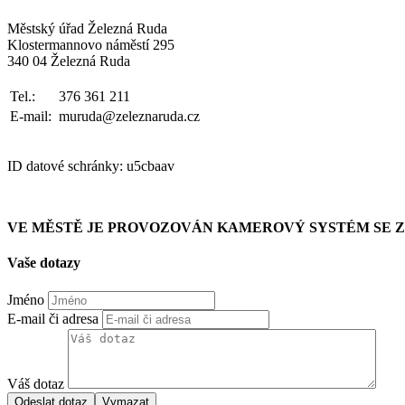
Městský úřad Železná Ruda
Klostermannovo náměstí 295
340 04 Železná Ruda
Tel.:
376 361 211
E-mail:
muruda@zeleznaruda.cz
ID datové schránky: u5cbaav
VE MĚSTĚ JE PROVOZOVÁN KAMEROVÝ SYSTÉM SE
Vaše dotazy
Jméno
E-mail či adresa
Váš dotaz