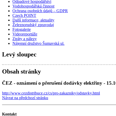
Odpadové hospodářství
Vodohospodářská činnost
Ochrana osobních údajů – GDPR
Czech POINT
Další informace, aktuality
Železnorudský zpravodaj
Fotogalerie
Videoreportáže
Ztráty a nálezy
Nájemní družstvo Šumavská ul.
Levý sloupec
Obsah stránky
ČEZ - oznámení o přerušení dodávky elektřiny - 15.10
http://www.cezdistribuce.cz/cs/pro-zakazniky/odstavky.html
Návrat na předchozí stránku
Kontakt