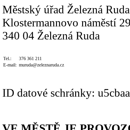
Městský úřad Železná Ruda
Klostermannovo náměstí 2
340 04 Železná Ruda
Tel.:
376 361 211
E-mail:
muruda@zeleznaruda.cz
ID datové schránky: u5cba
VE MĚSTĚ JE PROVO