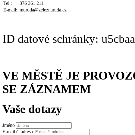
Tel.:
376 361 211
E-mail:
muruda@zeleznaruda.cz
ID datové schránky: u5cba
VE MĚSTĚ JE PROVO
SE ZÁZNAMEM
Vaše dotazy
Jméno
E-mail či adresa