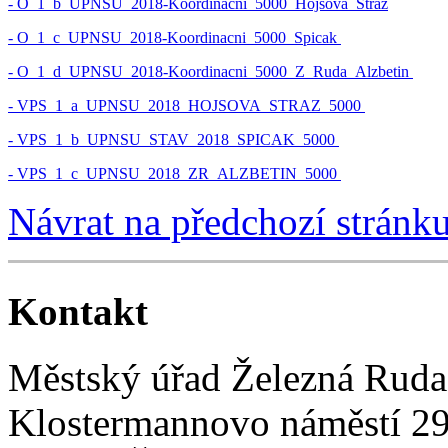
- O_1_b_UPNSU_2018-Koordinacni_5000_Hojsova_Straz
- O_1_c_UPNSU_2018-Koordinacni_5000_Spicak
- O_1_d_UPNSU_2018-Koordinacni_5000_Z_Ruda_Alzbetin
- VPS_1_a_UPNSU_2018_HOJSOVA_STRAZ_5000
- VPS_1_b_UPNSU_STAV_2018_SPICAK_5000
- VPS_1_c_UPNSU_2018_ZR_ALZBETIN_5000
Návrat na předchozí stránk
Kontakt
Městský úřad Železná Ruda
Klostermannovo náměstí 2