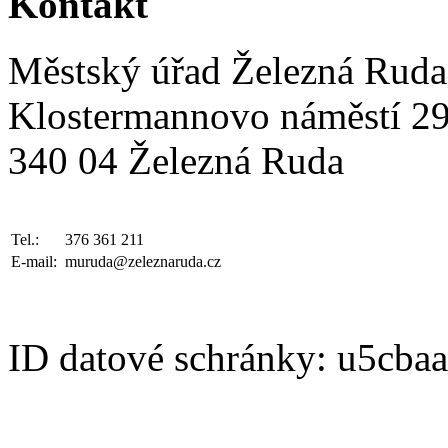
Kontakt
Městský úřad Železná Ruda
Klostermannovo náměstí 2
340 04 Železná Ruda
Tel.:
376 361 211
E-mail:
muruda@zeleznaruda.cz
ID datové schránky: u5cba