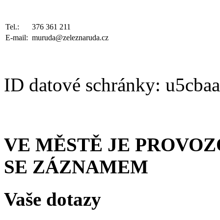
Tel.:
376 361 211
E-mail:
muruda@zeleznaruda.cz
ID datové schránky: u5cba
VE MĚSTĚ JE PROVO
SE ZÁZNAMEM
Vaše dotazy