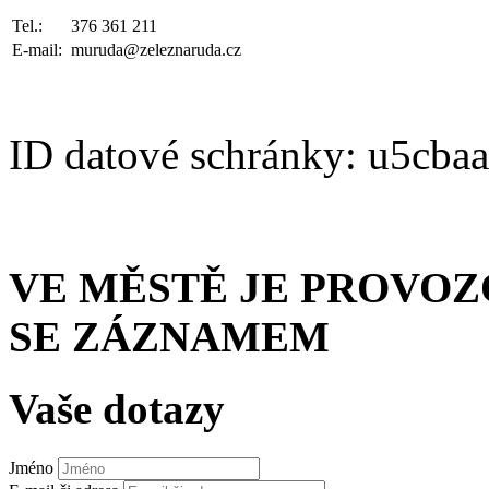
Tel.:
376 361 211
E-mail:
muruda@zeleznaruda.cz
ID datové schránky: u5cba
VE MĚSTĚ JE PROVO
SE ZÁZNAMEM
Vaše dotazy
Jméno