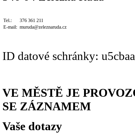
Tel.:
376 361 211
E-mail:
muruda@zeleznaruda.cz
ID datové schránky: u5cba
VE MĚSTĚ JE PROVO
SE ZÁZNAMEM
Vaše dotazy