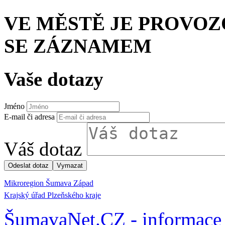
VE MĚSTĚ JE PROVO
SE ZÁZNAMEM
Vaše dotazy
Jméno
E-mail či adresa
Váš dotaz
Mikroregion Šumava Západ
Krajský úřad Plzeňského kraje
ŠumavaNet.CZ - informace 