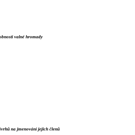
sobnosti valné hromady
ávrhů na jmenování jejich členů