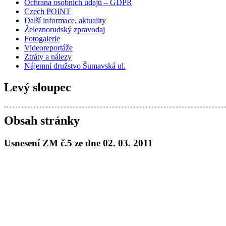
Ochrana osobních údajů – GDPR
Czech POINT
Další informace, aktuality
Železnorudský zpravodaj
Fotogalerie
Videoreportáže
Ztráty a nálezy
Nájemní družstvo Šumavská ul.
Levý sloupec
Obsah stránky
Usnesení ZM č.5 ze dne 02. 03. 2011