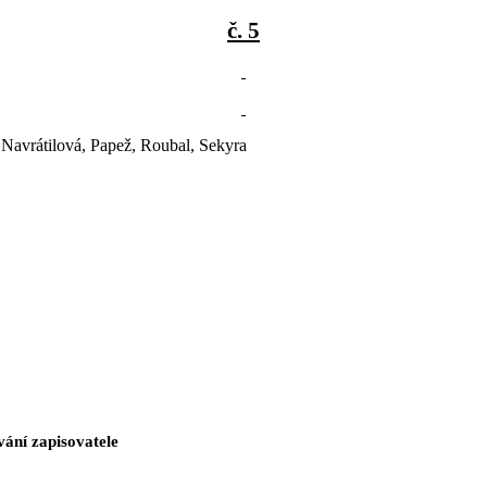
č. 5
 Navrátilová, Papež, Roubal, Sekyra
vání zapisovatele