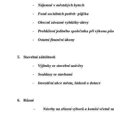
-
Nájemné v městských bytech
-
Fond sociálních potřeb- půjčka
-
Obecně závazné vyhlášky-úlevy
-
Prohlášení jediného společníka při výkonu pů
-
Ostatní finanční úkony
5.
Stavební záležitosti
-
Výjimky ze stavební uzávěry
-
Souhlasy se stavbami
-
Investiční akce města, žádosti o dotace
6.
Různé
-
Návrhy na zřízení výborů a komisí včetně n