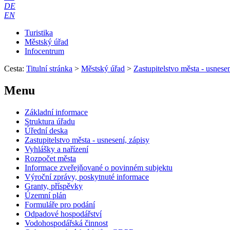
DE
EN
Turistika
Městský úřad
Infocentrum
Cesta:
Titulní stránka
>
Městský úřad
>
Zastupitelstvo města - usnesen
Menu
Základní informace
Struktura úřadu
Úřední deska
Zastupitelstvo města - usnesení, zápisy
Vyhlášky a nařízení
Rozpočet města
Informace zveřejňované o povinném subjektu
Výroční zprávy, poskytnuté informace
Granty, příspěvky
Územní plán
Formuláře pro podání
Odpadové hospodářství
Vodohospodářská činnost