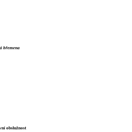
ná břemena
ní obslužnost