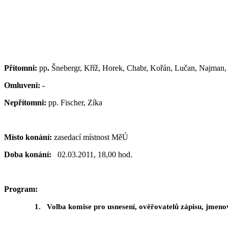
Přítomni:
pp
.
Šnebergr, Kříž, Horek, Chabr, Kořán, Lučan, Najman,
Omluveni: -
Nepřítomni:
pp. Fischer, Zíka
Místo konání:
zasedací místnost MěÚ
Doba konání:
02.03.2011, 18,00 hod.
Program:
1.
Volba komise pro usnesení, ověřovatelů zápisu, jmeno