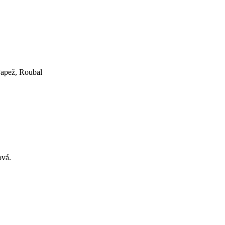
Papež, Roubal
ová.