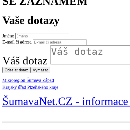
SE ZÁZNAMEM
Vaše dotazy
Jméno
E-mail či adresa
Váš dotaz
Mikroregion Šumava Západ
Krajský úřad Plzeňského kraje
ŠumavaNet.CZ - informace 