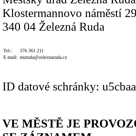
Klostermannovo náměstí 2
340 04 Železná Ruda
Tel.:
376 361 211
E-mail:
muruda@zeleznaruda.cz
ID datové schránky: u5cba
VE MĚSTĚ JE PROVO