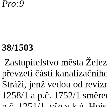
Pro:9
38/1503
Zastupitelstvo města Žele
převzetí části kanalizační
Stráži, jenž vedou od reviz
1258/1 a p.č. 1752/1 směr
p.č. 1251/1, vše v k.ú. Hoj