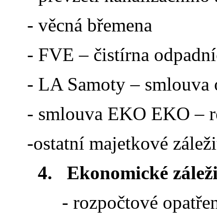
- věcná břemena
- FVE – čistírna odpadn
- LA Samoty – smlouva 
- smlouva EKO EKO – r
-ostatní majetkové záleži
4.
Ekonomické záleži
- rozpočtové opatřen