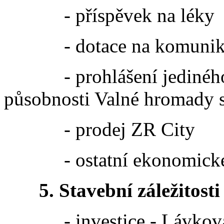
- příspěvek na léky
- dotace na komunikac
- prohlášení jediného s
působnosti Valné hromady s
- prodej ZR City
- ostatní ekonomické z
5. Stavební záležitosti
- investice - Lávková ce