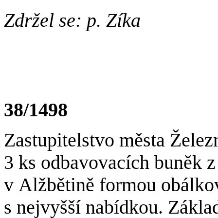
Zdržel se: p. Zíka
38/1498
Zastupitelstvo města Želez
3 ks odbavovacích buněk z
v Alžbětině formou obálko
s nejvyšší nabídkou. Zákla