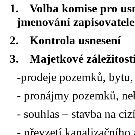
1.
Volba komise pro usn
jmenování zapisovatele
2.
Kontrola usnesení
3.
Majetkové záležitost
-prodeje pozemků, bytu,
- pronájmy pozemků, ne
- souhlas – stavba na c
- převzetí kanalizačníh