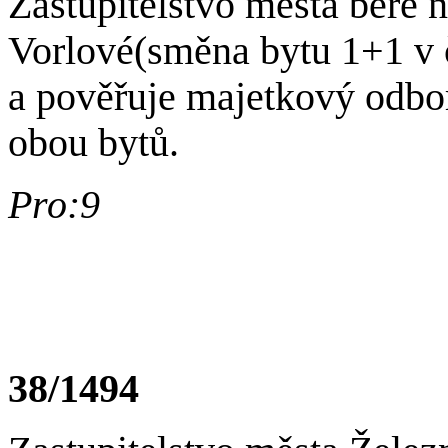
Zastupitelstvo města bere 
Vorlové(směna bytu 1+1 v č
a pověřuje majetkový odb
obou bytů.
Pro:9
38/1494