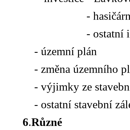
- hasičárna byty –
- ostatní investi
- územní plán
- změna územního pl
- výjimky ze stavební
- ostatní stavební zálež
6
.
Různé