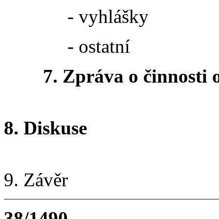
- vyhlášky
- ostatní
7. Zpráva o činnosti 
8. D
9. 
38/1490