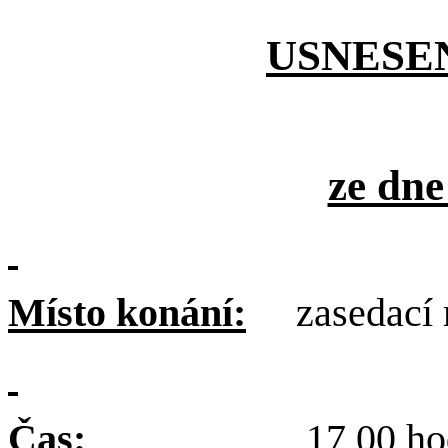
USNESE
ze dne
Místo konání:
zasedací 
Čas:
17,00 hod