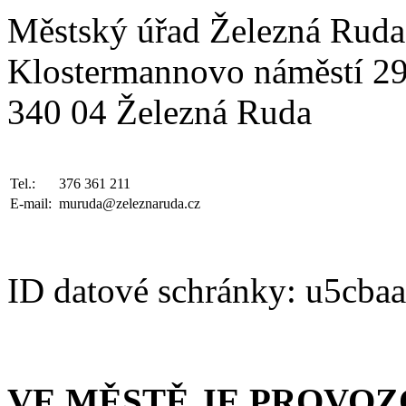
Městský úřad Železná Ruda
Klostermannovo náměstí 2
340 04 Železná Ruda
Tel.:
376 361 211
E-mail:
muruda@zeleznaruda.cz
ID datové schránky: u5cba
VE MĚSTĚ JE PROVO