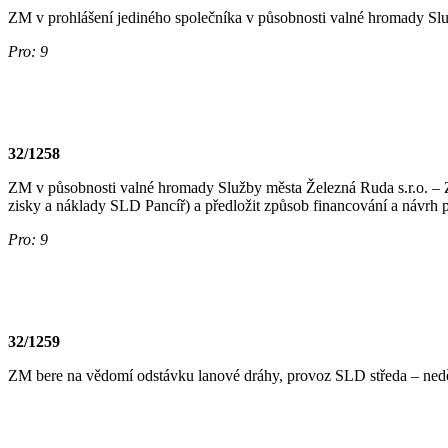
ZM v prohlášení jediného společníka v působnosti valné hromady Služ
Pro: 9
32/1258
ZM v působnosti valné hromady Služby města Železná Ruda s.r.o. –
zisky a náklady SLD Pancíř) a předložit způsob financování a návrh
Pro: 9
32/1259
ZM bere na vědomí odstávku lanové dráhy, provoz SLD středa – neděle