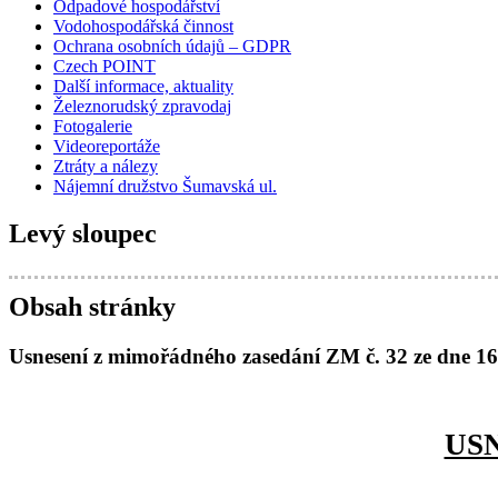
Odpadové hospodářství
Vodohospodářská činnost
Ochrana osobních údajů – GDPR
Czech POINT
Další informace, aktuality
Železnorudský zpravodaj
Fotogalerie
Videoreportáže
Ztráty a nálezy
Nájemní družstvo Šumavská ul.
Levý sloupec
Obsah stránky
Usnesení z mimořádného zasedání ZM č. 32 ze dne 16
USN