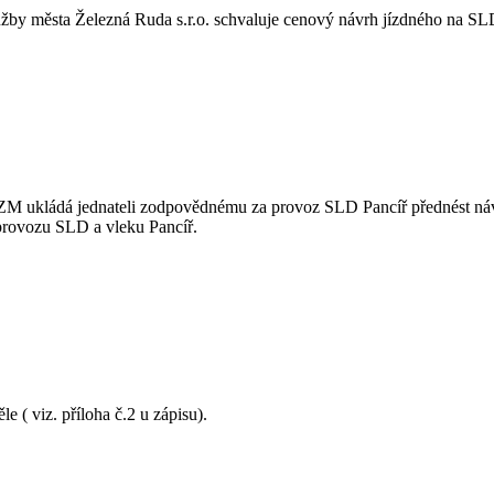
by města Železná Ruda s.r.o. schvaluje cenový návrh jízdného na SLD P
 ZM ukládá jednateli zodpovědnému za provoz SLD Pancíř přednést náv
 provozu SLD a vleku Pancíř.
 ( viz. příloha č.2 u zápisu).