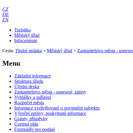
CZ
DE
EN
Turistika
Městský úřad
Infocentrum
Cesta:
Titulní stránka
>
Městský úřad
>
Zastupitelstvo města - usnesen
Menu
Základní informace
Struktura úřadu
Úřední deska
Zastupitelstvo města - usnesení, zápisy
Vyhlášky a nařízení
Rozpočet města
Informace zveřejňované o povinném subjektu
Výroční zprávy, poskytnuté informace
Granty, příspěvky
Územní plán
Formuláře pro podání