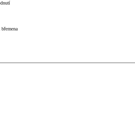
dnutí
á břemena