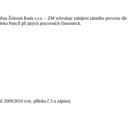
ěsta Železná Ruda s.r.o. – ZM schvaluje zahájení zimního provozu dl
eku Pancíř při jiných pracovních činnostech.
 2009/2010 (viz. příloha č.3 u zápisu).