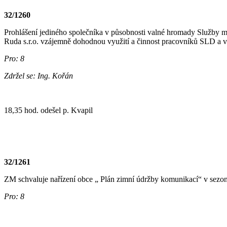
32/1260
Prohlášení jediného společníka v působnosti valné hromady Služby m
Ruda s.r.o. vzájemně dohodnou využití a činnost pracovníků SLD a vl
Pro: 8
Zdržel se: Ing. Kořán
18,35 hod. odešel p. Kvapil
32/1261
ZM schvaluje nařízení obce „ Plán zimní údržby komunikací“ v sezoně
Pro: 8