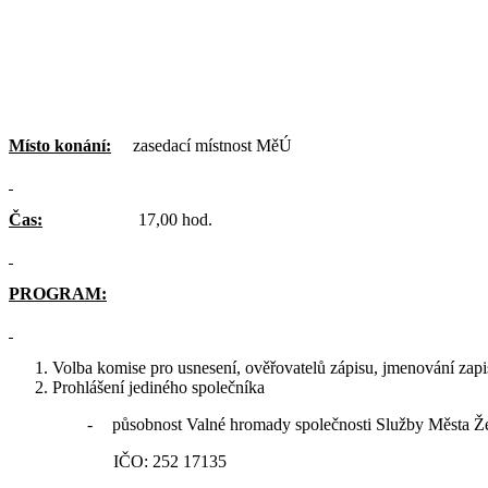
Místo konání:
zasedací místnost MěÚ
Čas:
17,00 hod.
PROGRAM:
Volba komise pro usnesení, ověřovatelů zápisu, jmenování zapi
Prohlášení jediného společníka
-
působnost Valné hromady společnosti Služby Města Ž
IČO: 252 17135