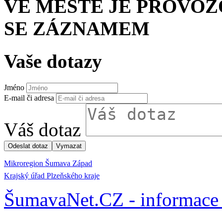
VE MĚSTĚ JE PROVO
SE ZÁZNAMEM
Vaše dotazy
Jméno
E-mail či adresa
Váš dotaz
Mikroregion Šumava Západ
Krajský úřad Plzeňského kraje
ŠumavaNet.CZ - informace 