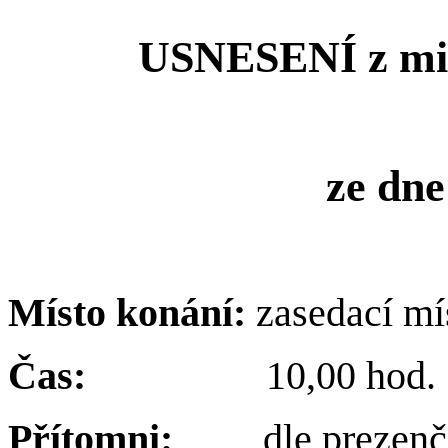
USNESENÍ z mi
ze dne
Místo konání:
zasedací m
Čas:
10,00 hod.
Přítomni:
dle prezenč