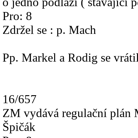
o jedno podlaží ( stávající 
Pro: 8
Zdržel se : p. Mach
Pp. Markel a Rodig se vráti
16/657
ZM vydává regulační plán M
Špičák