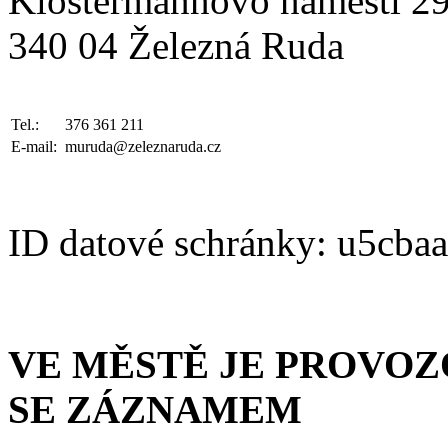
Klostermannovo náměstí 2
340 04 Železná Ruda
Tel.:
376 361 211
E-mail:
muruda@zeleznaruda.cz
ID datové schránky: u5cba
VE MĚSTĚ JE PROVO
SE ZÁZNAMEM