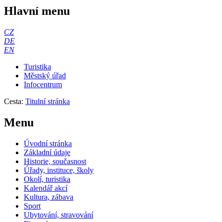
Hlavní menu
CZ
DE
EN
Turistika
Městský úřad
Infocentrum
Cesta:
Titulní stránka
Menu
Úvodní stránka
Základní údaje
Historie, současnost
Úřady, instituce, školy
Okolí, turistika
Kalendář akcí
Kultura, zábava
Sport
Ubytování, stravování