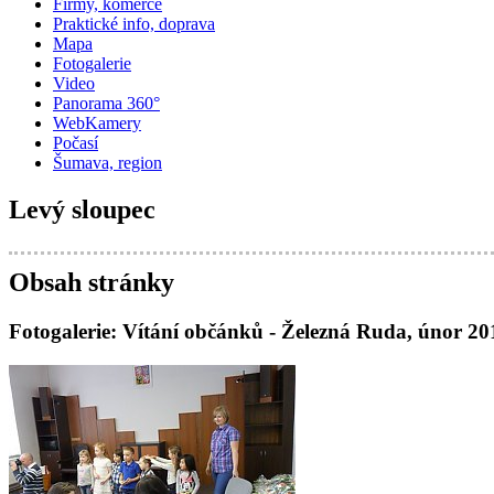
Firmy, komerce
Praktické info, doprava
Mapa
Fotogalerie
Video
Panorama 360°
WebKamery
Počasí
Šumava, region
Levý sloupec
Obsah stránky
Fotogalerie: Vítání občánků - Železná Ruda, únor 20