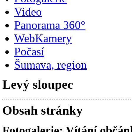
Video
Panorama 360°
WebKamery
Počasí
Šumava, region
Levý sloupec
Obsah stránky
Fotogalerie: Vítání občán