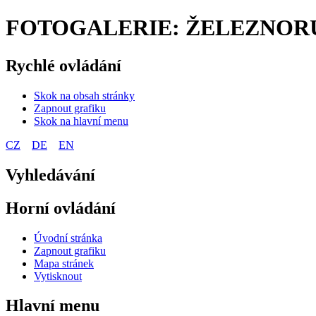
FOTOGALERIE: ŽELEZNORUD
Rychlé ovládání
Skok na obsah stránky
Zapnout grafiku
Skok na hlavní menu
CZ
DE
EN
Vyhledávání
Horní ovládání
Úvodní stránka
Zapnout grafiku
Mapa stránek
Vytisknout
Hlavní menu