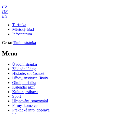
CZ
DE
EN
Turistika
Městský úřad
Infocentrum
Cesta:
Titulní stránka
Menu
Úvodní stránka
Základní údaje
Historie, současnost
Úřady, instituce, školy
Okolí, turistika
Kalendář akcí
Kultura, zábava
Sport
Ubytování, stravování
Firmy, komerce
Praktické info, doprava