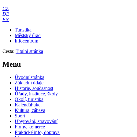
CZ
DE
EN
Turistika
Městský úřad
Infocentrum
Cesta:
Titulní stránka
Menu
Úvodní stránka
Základní údaje
Historie, současnost
Úřady, instituce, školy
Okolí, turistika
Kalendář akcí
Kultura, zábava
Sport
Ubytování, stravování
Firmy, komerce
Praktické info, doprava