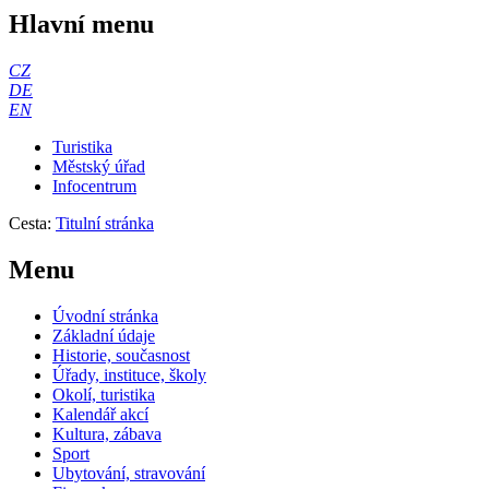
Hlavní menu
CZ
DE
EN
Turistika
Městský úřad
Infocentrum
Cesta:
Titulní stránka
Menu
Úvodní stránka
Základní údaje
Historie, současnost
Úřady, instituce, školy
Okolí, turistika
Kalendář akcí
Kultura, zábava
Sport
Ubytování, stravování