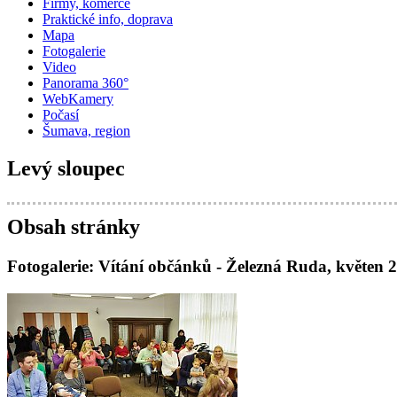
Firmy, komerce
Praktické info, doprava
Mapa
Fotogalerie
Video
Panorama 360°
WebKamery
Počasí
Šumava, region
Levý sloupec
Obsah stránky
Fotogalerie: Vítání občánků - Železná Ruda, květen 